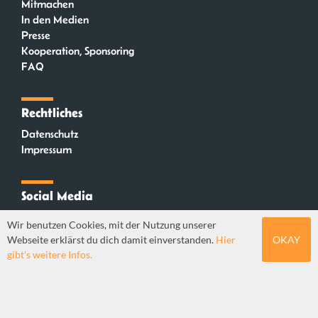
Mitmachen
In den Medien
Presse
Kooperation, Sponsoring
FAQ
Rechtliches
Datenschutz
Impressum
Social Media
Instagram
Wir benutzen Cookies, mit der Nutzung unserer
Mastodon
Webseite erklärst du dich damit einverstanden.
Hier
OKAY
YouTube
gibt's weitere Infos.
Webdesign: Sebastian Stüber & Robin Thier | Designkonzept: Tanja Steinmeyer |
© seitenwaelzer seit 2018