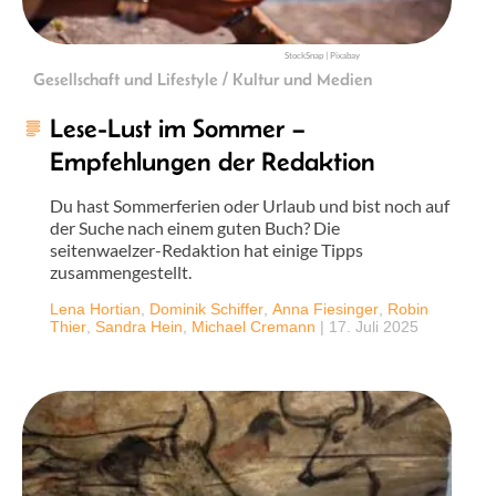
StockSnap | Pixabay
Gesellschaft und Lifestyle / Kultur und Medien
Lese-Lust im Sommer –
Empfehlungen der Redaktion
Du hast Sommerferien oder Urlaub und bist noch auf
der Suche nach einem guten Buch? Die
seitenwaelzer-Redaktion hat einige Tipps
zusammengestellt.
Lena Hortian
,
Dominik Schiffer
,
Anna Fiesinger
,
Robin
Thier
,
Sandra Hein
,
Michael Cremann
|
17. Juli 2025