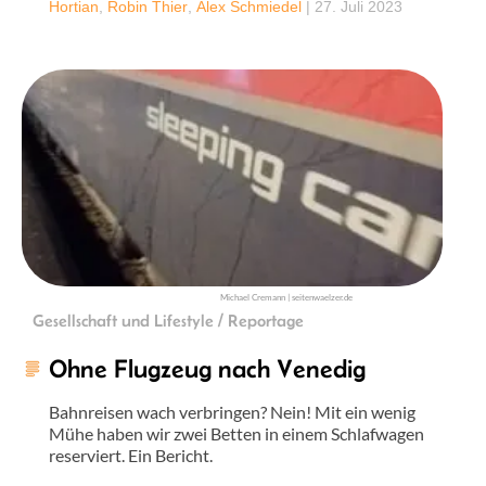
Hortian
,
Robin Thier
,
Alex Schmiedel
|
27. Juli 2023
Michael Cremann | seitenwaelzer.de
Gesellschaft und Lifestyle / Reportage
Ohne Flugzeug nach Venedig
Bahnreisen wach verbringen? Nein! Mit ein wenig
Mühe haben wir zwei Betten in einem Schlafwagen
reserviert. Ein Bericht.