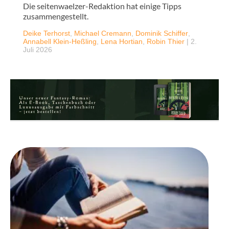
Die seitenwaelzer-Redaktion hat einige Tipps
zusammengestellt.
Deike Terhorst
,
Michael Cremann
,
Dominik Schiffer
,
Annabell Klein-Heßling
,
Lena Hortian
,
Robin Thier
|
2.
Juli 2026