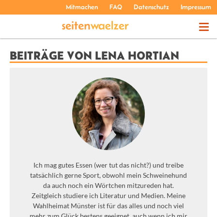
Mitmachen
FAQ
Datenschutz
Impressum
THEMEN
BEITRÄGE VON LENA HORTIAN
PODCASTS
ÜBER UNS
Ich mag gutes Essen (wer tut das nicht?) und treibe
tatsächlich gerne Sport, obwohl mein Schweinehund
da auch noch ein Wörtchen mitzureden hat.
Zeitgleich studiere ich Literatur und Medien. Meine
Wahlheimat Münster ist für das alles und noch viel
mehr zum Glück bestens geeignet, auch wenn ich mir