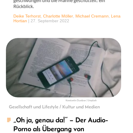
geschwungen und die Mähne geschüttelt: ein
Rückblick.
Deike Terhorst
,
Charlotte Möller
,
Michael Cremann
,
Lena
Hortian
|
27. September 2022
Konstantin Dyadyun | Unsplash
Gesellschaft und Lifestyle / Kultur und Medien
„Oh ja, genau da!“ – Der Audio-
Porno als Übergang von