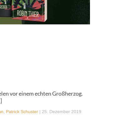
ielen vor einem echten Großherzog.
]
an
,
Patrick Schuster
|
25. Dezember 2019