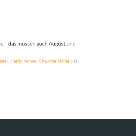
be – das müssen auch August und
ster
,
Hardy Monse
,
Charlotte Möller
|
11.