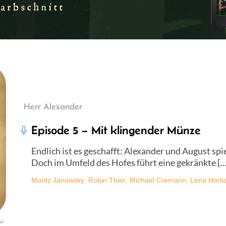
Herr Alexander
Episode 5 – Mit klingender Münze
Endlich ist es geschafft: Alexander und August sp
Doch im Umfeld des Hofes führt eine gekränkte […
Moritz Janowsky
,
Robin Thier
,
Michael Cremann
,
Lena Horti
el