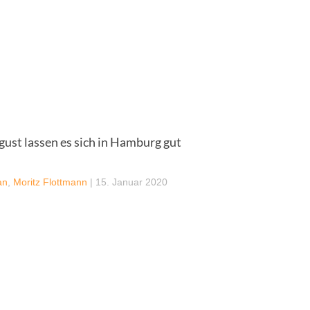
gust lassen es sich in Hamburg gut
an
,
Moritz Flottmann
|
15. Januar 2020