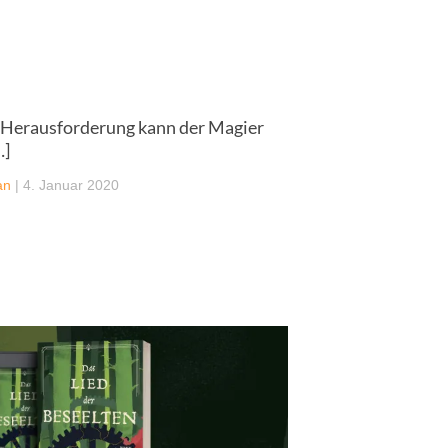
r Herausforderung kann der Magier
…]
an
|
4. Januar 2020