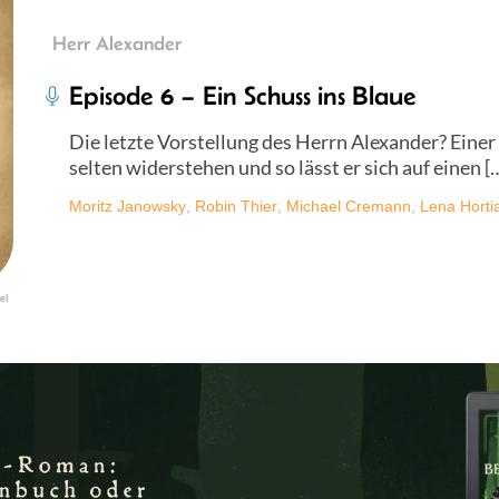
Herr Alexander
Episode 6 – Ein Schuss ins Blaue
Die letzte Vorstellung des Herrn Alexander? Eine
selten widerstehen und so lässt er sich auf einen [
Moritz Janowsky
,
Robin Thier
,
Michael Cremann
,
Lena Horti
el