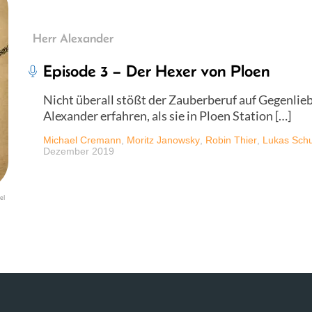
Herr Alexander
Episode 3 – Der Hexer von Ploen
Nicht überall stößt der Zauberberuf auf Gegenlie
Alexander erfahren, als sie in Ploen Station […]
Michael Cremann
,
Moritz Janowsky
,
Robin Thier
,
Lukas Schu
Dezember 2019
el