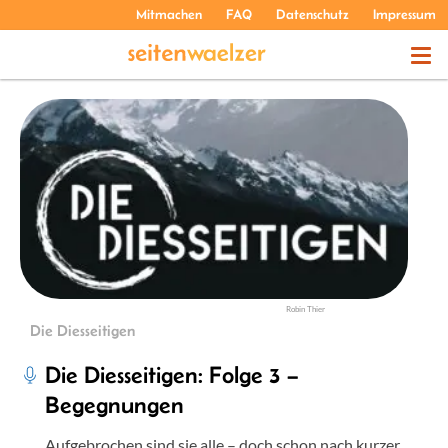
Mitmachen
FAQ
Datenschutz
Impressum
THEMEN
PODCASTS
ÜBER UNS
Robin Thier
Die Diesseitigen
Die Diesseitigen: Folge 3 –
Begegnungen
Aufgebrochen sind sie alle – doch schon nach kurzer