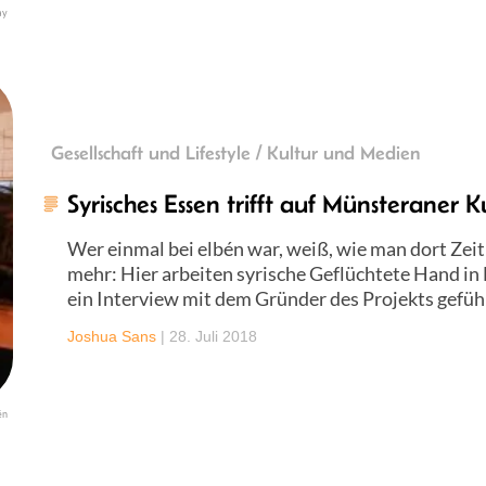
ay
Gesellschaft und Lifestyle / Kultur und Medien
Syrisches Essen trifft auf Münsteraner K
Wer einmal bei elbén war, weiß, wie man dort Zeit
mehr: Hier arbeiten syrische Geflüchtete Hand i
ein Interview mit dem Gründer des Projekts gefüh
Joshua Sans
|
28. Juli 2018
én