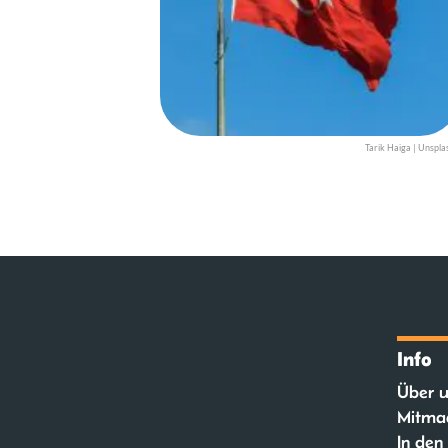
Tarik Haiga | Unspla
Info
Über u
Mitma
In den