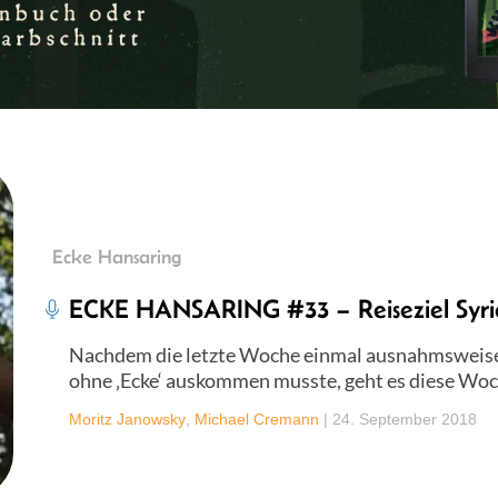
Ecke Hansaring
ECKE HANSARING #33 – Reiseziel Syri
Nachdem die letzte Woche einmal ausnahmsweis
ohne ‚Ecke‘ auskommen musste, geht es diese Woch
Moritz Janowsky
,
Michael Cremann
|
24. September 2018