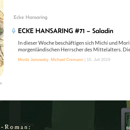
Ecke Hansaring
ECKE HANSARING #71 – Saladin
In dieser Woche beschäftigen sich Michi und Mor
morgenländischen Herrscher des Mittelalters. Die
Moritz Janowsky
,
Michael Cremann
|
15. Juli 2019
9)