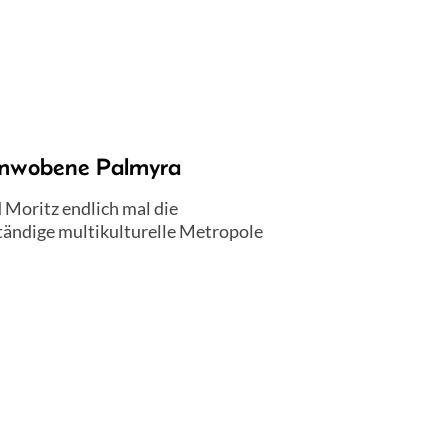
umwobene Palmyra
 Moritz endlich mal die
tändige multikulturelle Metropole