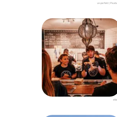
un-perfekt | Pixab
elb