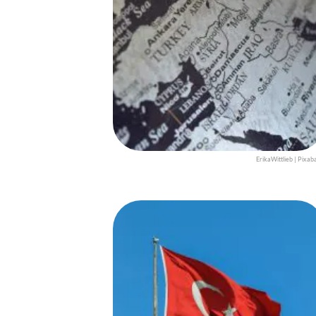
ErikaWittlieb | Pixab