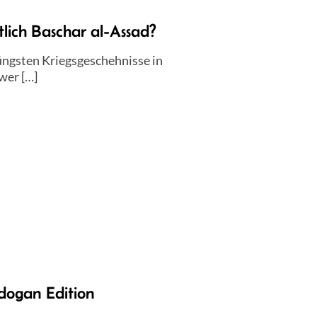
ich Baschar al-Assad?
jüngsten Kriegsgeschehnisse in
wer […]
dogan Edition