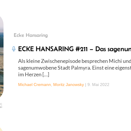
Ecke Hansaring
ECKE HANSARING #211 – Das sagen
Als kleine Zwischenepisode besprechen Michi und
sagenumwobene Stadt Palmyra. Einst eine eigens
im Herzen […]
Michael Cremann
,
Moritz Janowsky
|
9. Mai 2022
 |
ei