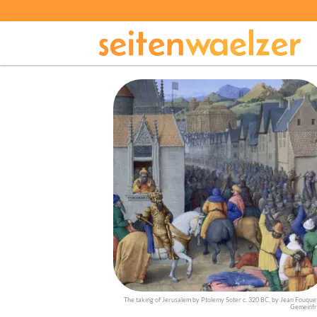
The taking of Jerusalem by Ptolemy Soter c. 320 BC, by Jean Fouquet
Gemeinfr