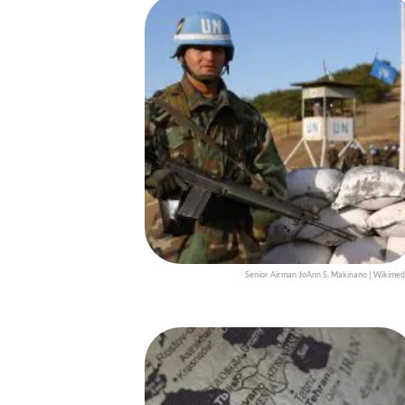
Senior Airman JoAnn S. Makinano | Wikimed