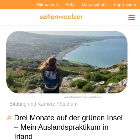
Mitmachen
FAQ
Datenschutz
Impressum
THEMEN
PODCASTS
ÜBER UNS
Laura Klöppinger | seitenwaelzer.de
Bildung und Karriere / Studium
Drei Monate auf der grünen Insel
– Mein Auslandspraktikum in
Irland