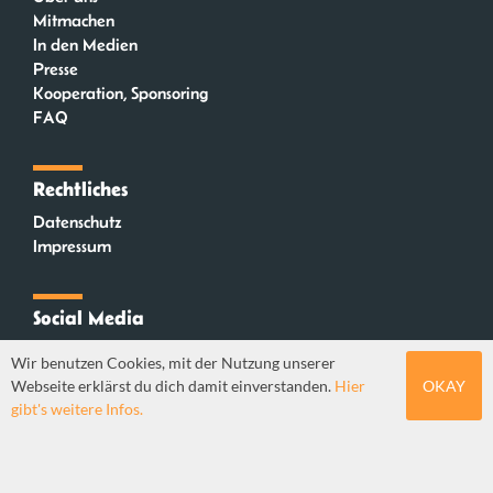
Mitmachen
In den Medien
Presse
Kooperation, Sponsoring
FAQ
Rechtliches
Datenschutz
Impressum
Social Media
Instagram
Wir benutzen Cookies, mit der Nutzung unserer
Mastodon
Webseite erklärst du dich damit einverstanden.
Hier
OKAY
YouTube
gibt's weitere Infos.
Webdesign: Sebastian Stüber & Robin Thier | Designkonzept: Tanja Steinmeyer |
© seitenwaelzer seit 2018