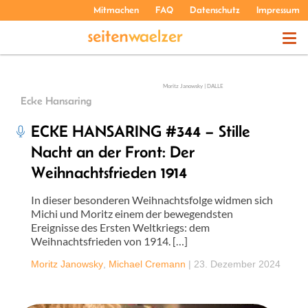
Mitmachen
FAQ
Datenschutz
Impressum
THEMEN
Moritz Janowsky | DALLE
Ecke Hansaring
PODCASTS
ECKE HANSARING #344 – Stille
Nacht an der Front: Der
ÜBER UNS
Weihnachtsfrieden 1914
In dieser besonderen Weihnachtsfolge widmen sich
Michi und Moritz einem der bewegendsten
Ereignisse des Ersten Weltkriegs: dem
Weihnachtsfrieden von 1914. […]
Moritz Janowsky
,
Michael Cremann
|
23. Dezember 2024