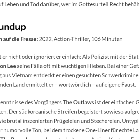
f Leben und Tod darüber, wer im Gottesurteil Recht behäl
oundup
 auf die Fresse
: 2022, Action-Thriller, 106 Minuten
er nicht oder ignoriert er einfach: Als Polizist mit der Sta
on Lee
seine Fälle oft mit wuchtigen Hieben. Bei einer Ge
 aus Vietnam entdeckt er einen gesuchten Schwerkriminell
mden Land ermittelt er – wortwörtlich – auf eigene Faust.
enntnisse des Vorgängers
The Outlaws
ist der einfachen 
lgen. Der südkoreanische Streifen begeistert sowieso aufgr
e brutal inszenierten Prügeleien und Stechereien. Untypi
er humorvolle Ton, bei dem trockene One-Liner für echte La