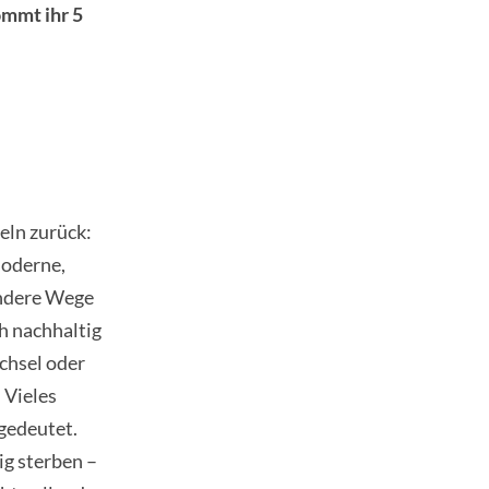
ommt ihr 5
eln zurück:
moderne,
andere Wege
h nachhaltig
chsel oder
 Vieles
ngedeutet.
ig sterben –