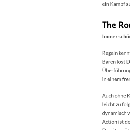
ein Kampf au
The R
Immer schön
Regeln kennt 
Bären löst
D
Überführung
in einem fre
Auch ohne K
leicht zu fo
dynamisch wi
Action ist d