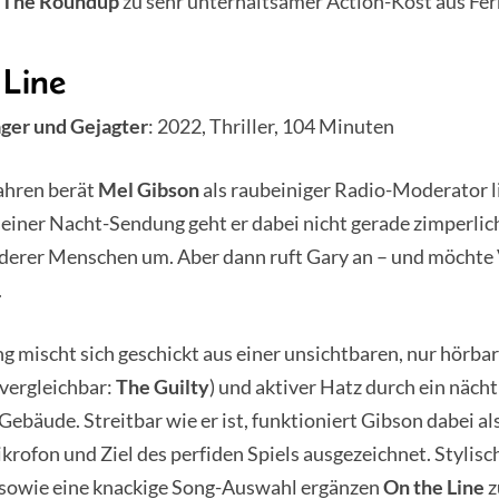
t
The Roundup
zu sehr unterhaltsamer Action-Kost aus Fer
 Line
äger und Gejagter
: 2022, Thriller, 104 Minuten
ahren berät
Mel Gibson
als raubeiniger Radio-Moderator l
seiner Nacht-Sendung geht er dabei nicht gerade zimperlic
derer Menschen um. Aber dann ruft Gary an – und möchte
.
 mischt sich geschickt aus einer unsichtbaren, nur hörba
vergleichbar:
The Guilty
) und aktiver Hatz durch ein nächt
Gebäude. Streitbar wie er ist, funktioniert Gibson dabei als
ofon und Ziel des perfiden Spiels ausgezeichnet. Stylisc
owie eine knackige Song-Auswahl ergänzen
On the Line
z