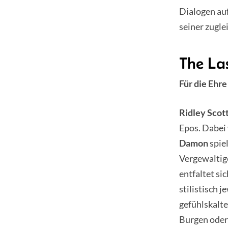
Dialogen auf
seiner zugle
The La
Für die Ehre
Ridley Scot
Epos. Dabei 
Damon
spie
Vergewaltig
entfaltet si
stilistisch 
gefühlskalte
Burgen oder 