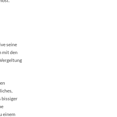
nost.
ive seine
h mit den
 Vergeltung
ren
liches,
 bissiger
he
u einem