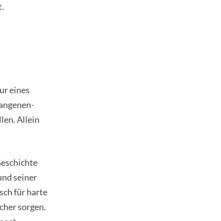
t.
tur eines
fangenen-
en. Allein
Geschichte
und seiner
sch für harte
cher sorgen.