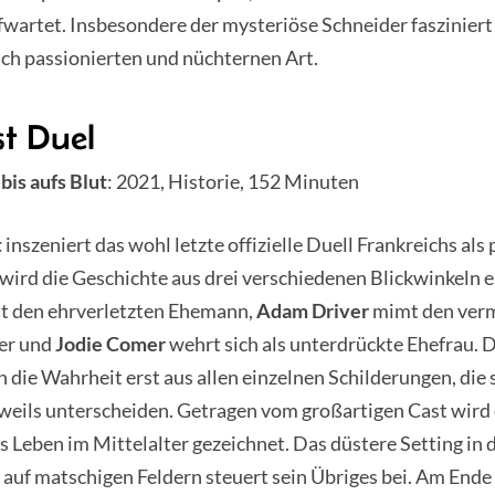
wartet. Insbesondere der mysteriöse Schneider fasziniert
ich passionierten und nüchternen Art.
st Duel
 bis aufs Blut
: 2021, Historie, 152 Minuten
t
inszeniert das wohl letzte offizielle Duell Frankreichs als
wird die Geschichte aus drei verschiedenen Blickwinkeln e
lt den ehrverletzten Ehemann,
Adam Driver
mimt den verm
er und
Jodie Comer
wehrt sich als unterdrückte Ehefrau. 
ch die Wahrheit erst aus allen einzelnen Schilderungen, die 
jeweils unterscheiden. Getragen vom großartigen Cast wird 
s Leben im Mittelalter gezeichnet. Das düstere Setting in
auf matschigen Feldern steuert sein Übriges bei. Am Ende