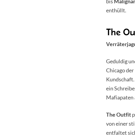
bis
Maligna
enthüllt.
The Out
Verräterjag
Geduldig un
Chicago der
Kundschaft. 
ein Schreibe
Mafiapaten a
The Outfit
p
von einer s
entfaltet si