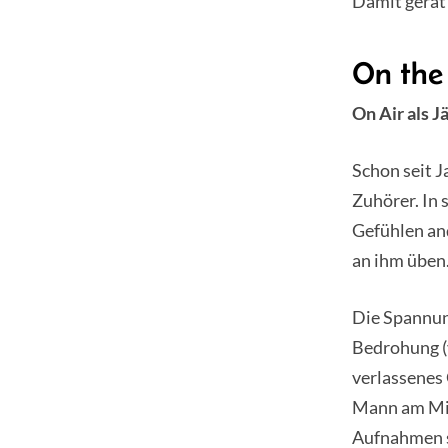
Damit gerä
On the
On Air als J
Schon seit J
Zuhörer. In 
Gefühlen an
an ihm üben
Die Spannung
Bedrohung (
verlassenes 
Mann am Mikr
Aufnahmen s