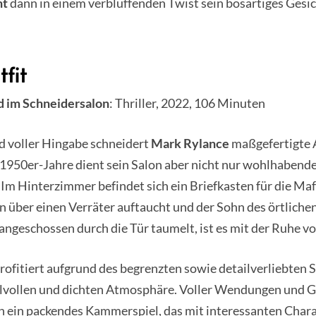
nt
dann in einem verblüffenden Twist sein bösartiges Gesic
fit
d im Schneidersalon
: Thriller, 2022, 106 Minuten
d voller Hingabe schneidert
Mark Rylance
maßgefertigte 
 1950er-Jahre dient sein Salon aber nicht nur wohlhabend
Im Hinterzimmer befindet sich ein Briefkasten für die Mafi
n über einen Verräter auftaucht und der Sohn des örtliche
ngeschossen durch die Tür taumelt, ist es mit der Ruhe vo
rofitiert aufgrund des begrenzten sowie detailverliebten 
tilvollen und dichten Atmosphäre. Voller Wendungen und 
ch ein packendes Kammerspiel, das mit interessanten Char