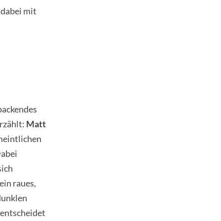
 dabei mit
 packendes
rzählt:
Matt
eintlichen
Dabei
sich
ein raues,
 dunklen
 entscheidet