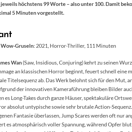
jeweils höchstens 99 Worte – also unter 100. Damit bek
ximal 5 Minuten vorgestellt.
ant
s Wow-Gruseln
: 2021, Horror-Thriller, 111 Minuten
ames Wan
(Saw, Insidious, Conjuring) kehrt zu seinen Wurz
mage an klassischen Horror beginnt, feuert schnell eine 
ale Titelsequenz ab. Das Werk belohnt sich für den Mut, 
ufgrund der innovativen Kameraführung bleiben Bilder auc
en es Long-Takes durch ganze Häuser, spektakuläre Ortswe
ror absolut untypische sowie sehr brutale Action-Sequenz.
igenen Fantasie überlassen, Jump Scares werden oft nur a
ert es atmosphärisch voller Spannung, während Opfer blut