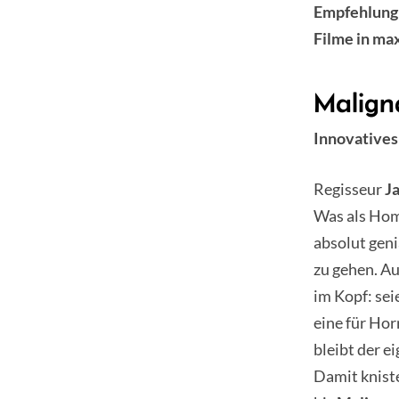
Empfehlung 
Filme in ma
Malign
Innovative
Regisseur
J
Was als Hom
absolut geni
zu gehen. A
im Kopf: sei
eine für Hor
bleibt der e
Damit knist