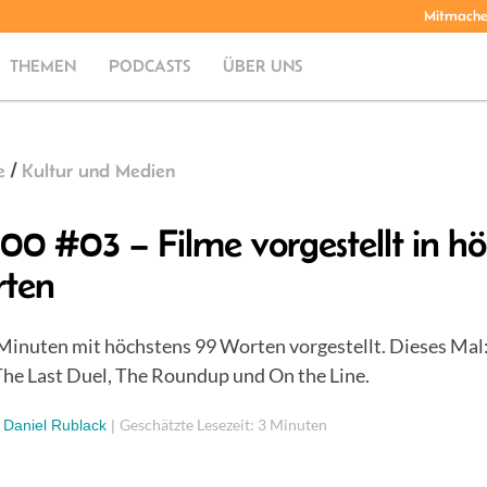
Mitmach
THEMEN
PODCASTS
ÜBER UNS
e
/
Kultur und Medien
100 #03 – Filme vorgestellt in hö
rten
 Minuten mit höchstens 99 Worten vorgestellt. Dieses Mal
The Last Duel, The Roundup und On the Line.
Geschätzte Lesezeit: 3 Minuten
|
Daniel Rublack
|