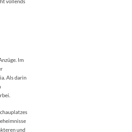
ht vollends
Anzüge. Im
er
a. Als darin
n
rbei.
Schauplatzes
Geheimnisse
akteren und