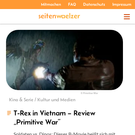
Mitmachen
FAQ
Datenschutz
Impressum
THEMEN
PODCASTS
ÜBER UNS
© Primitive War
Kino & Serie / Kultur und Medien
T-Rex in Vietnam – Review
„Primitive War“
Soldaten vs. Dinos: Dieses B-Movie beißt sich mit