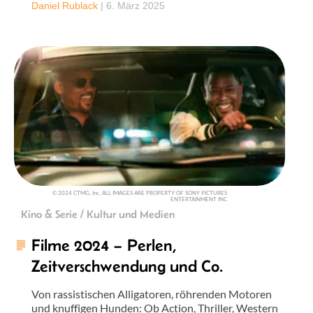
Daniel Rublack
|
6. März 2025
© 2024 CTMG, Inc. ALL IMAGES ARE PROPERTY OF SONY PICTURES
ENTERTAINMENT INC
Kino & Serie / Kultur und Medien
Filme 2024 – Perlen,
Zeitverschwendung und Co.
Von rassistischen Alligatoren, röhrenden Motoren
und knuffigen Hunden: Ob Action, Thriller, Western