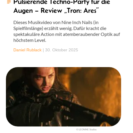
Pulsierende Techno-Party für die
Augen – Review „Tron: Ares“
Dieses Musikvideo von Nine Inch Nails (in
Spielfilmlänge) erzählt wenig. Dafür kracht die
spektakuläre Action mit atemberaubender Optik auf
höchstem Level.
Daniel Rublack
|
30. Oktober 2025
© LEONINE Studios