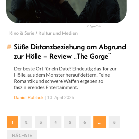
© Apple TV+
Kino & Serie / Kultur und Medien
Süße Distanzbeziehung am Abgrund
zur Hölle – Review „The Gorge“
Der beste Ort für ein Date? Eindeutig das Tor zur
Hölle, aus dem Monster heraufklettern. Feine
Romantik und schwere Waffen ergeben so
faszinierendes Entertainment.
Daniel Rublack
|
10. April 2025
1
2
3
4
5
6
…
8
NÄCHSTE