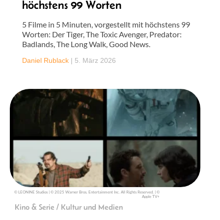
höchstens 99 Worten
5 Filme in 5 Minuten, vorgestellt mit höchstens 99
Worten: Der Tiger, The Toxic Avenger, Predator:
Badlands, The Long Walk, Good News.
Daniel Rublack
|
5. März 2026
© LEONINE Studios | © 2025 Warner Bros. Entertainment Inc. All Rights Reserved. | ©
Apple TV+
Kino & Serie / Kultur und Medien