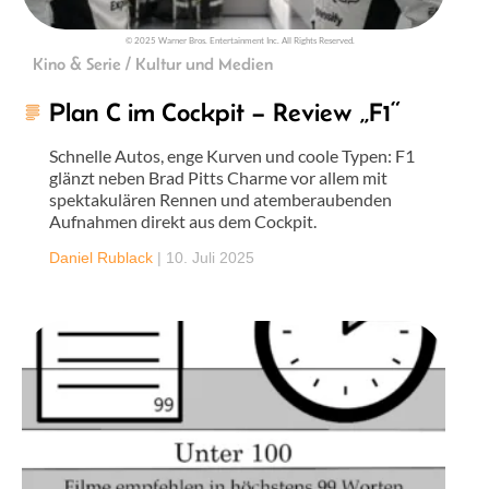
© 2025 Warner Bros. Entertainment Inc. All Rights Reserved.
Kino & Serie / Kultur und Medien
Plan C im Cockpit – Review „F1“
Schnelle Autos, enge Kurven und coole Typen: F1
glänzt neben Brad Pitts Charme vor allem mit
spektakulären Rennen und atemberaubenden
Aufnahmen direkt aus dem Cockpit.
Daniel Rublack
|
10. Juli 2025