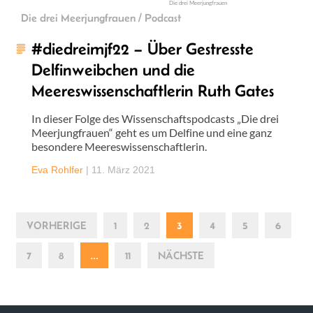
Die drei Meerjungfrauen
Die drei Meerjungfrauen / Podcast
#diedreimjf22 – Über Gestresste
Delfinweibchen und die
Meereswissenschaftlerin Ruth Gates
In dieser Folge des Wissenschaftspodcasts „Die drei
Meerjungfrauen“ geht es um Delfine und eine ganz
besondere Meereswissenschaftlerin.
Eva Rohlfer
|
11. März 2021
VORHERIGE
1
2
3
4
5
6
7
8
…
11
NÄCHSTE