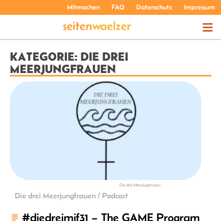
Mitmachen
FAQ
Datenschutz
Impressum
THEMEN
KATEGORIE: DIE DREI
MEERJUNGFRAUEN
PODCASTS
ÜBER UNS
Die drei Meerjungfrauen
Die drei Meerjungfrauen / Podcast
#diedreimjf31 – The GAME Program