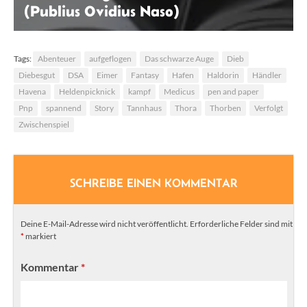
(Publius Ovidius Naso)
Rahul Pandit | Pexels
Tags:
Abenteuer
aufgeflogen
Das schwarze Auge
Dieb
Diebesgut
DSA
Eimer
Fantasy
Hafen
Haldorin
Händler
Havena
Heldenpicknick
kampf
Medicus
pen and paper
Pnp
spannend
Story
Tannhaus
Thora
Thorben
Verfolgt
Zwischenspiel
SCHREIBE EINEN KOMMENTAR
Deine E-Mail-Adresse wird nicht veröffentlicht.
Erforderliche Felder sind mit
*
markiert
Kommentar
*