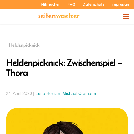
Mitmachen
FAQ
Datenschutz
Impressum
THEMEN
Heldenpicknick
PODCASTS
Heldenpicknick: Zwischenspiel –
Thora
ÜBER UNS
24. April 2020
|
Lena Hortian
,
Michael Cremann
|