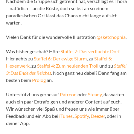
Nachdem die Gruppe sich getrennt hat, verschlägt es Thora
– natürlich – an die Küste, doch selbst an so einem
paradiesischen Ort lässt das Chaos nicht lange auf sich
warten.
Vielen Dank für die wundervolle Illustration
@sketchophia
.
Was bisher geschah? Höre
Staffel 7: Das verfluchte Dorf
.
Hier gehts zu
Staffel 6: Der ewige Sturm
, zu
Staffel 5:
Hexenwerk
, zu
Staffel 4: Zum heulenden Troll
und zu
Staffel
3: Das Ende des Reiches
. Noch ganz neu dabei? Dann fang am
besten beim
Prolog
an.
Unterstützt uns gerne auf
Patreon
oder
Steady
, da warten
auch ein paar Extrafolgen und anderer Content auf euch.
Wir wünschen viel Spaß und freuen uns wie immer über
Feedback und ein Abo bei
iTunes
,
Spotify
,
Deezer
, oder in
deiner App.