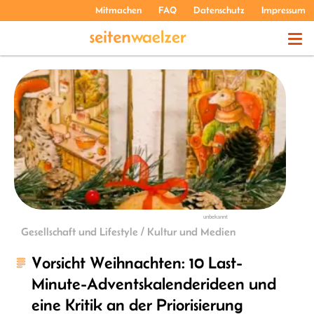
Mitmachen
FAQ
Datenschutz
Impressum
THEMEN
PODCASTS
ÜBER UNS
unbekannt
Gesellschaft und Lifestyle / Kultur und Medien
Vorsicht Weihnachten: 10 Last-
Minute-Adventskalenderideen und
eine Kritik an der Priorisierung