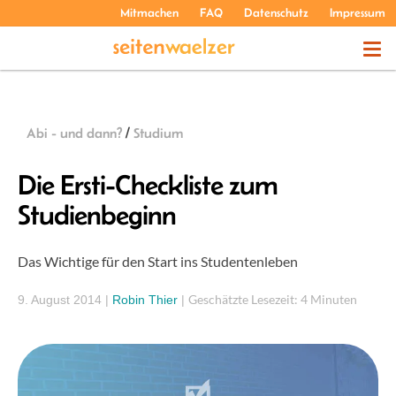
Mitmachen
FAQ
Datenschutz
Impressum
THEMEN
Abi - und dann?
/
Studium
PODCASTS
Die Ersti-Checkliste zum
Studienbeginn
ÜBER UNS
Das Wichtige für den Start ins Studentenleben
Geschätzte Lesezeit: 4 Minuten
9. August 2014
|
Robin Thier
|