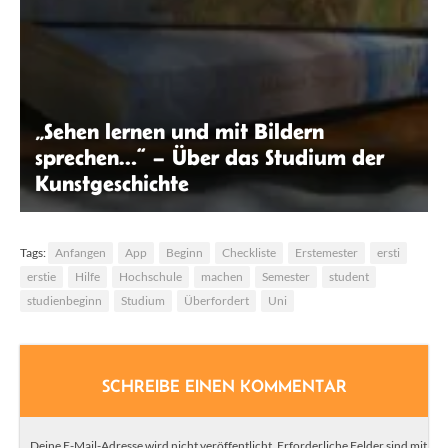
„Sehen lernen und mit Bildern
sprechen…“ – Über das Studium der
Kunstgeschichte
Tabita Princesia | Unsplash
Tags:
Anfangen
App
Beginn
Checkliste
Erstemester
ersti
erstie
Hilfe
Hochschule
machen
Semester
student
studienbeginn
Studium
Überfordert
Uni
SCHREIBE EINEN KOMMENTAR
Deine E-Mail-Adresse wird nicht veröffentlicht.
Erforderliche Felder sind mit