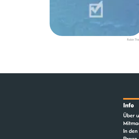
Robin Thi
Info
Über u
Mitma
In den
Presse