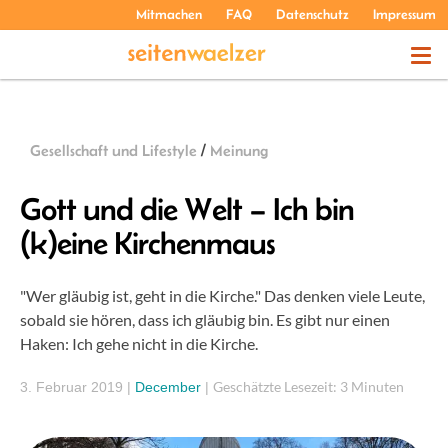
Mitmachen
FAQ
Datenschutz
Impressum
THEMEN
Gesellschaft und Lifestyle
/
Meinung
PODCASTS
Gott und die Welt – Ich bin
(k)eine Kirchenmaus
ÜBER UNS
"Wer gläubig ist, geht in die Kirche." Das denken viele Leute,
sobald sie hören, dass ich gläubig bin. Es gibt nur einen
Haken: Ich gehe nicht in die Kirche.
Geschätzte Lesezeit: 3 Minuten
3. Februar 2019
|
December
|