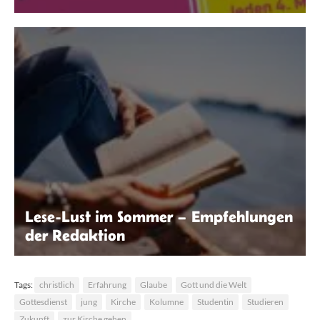
Zeichenelster
Lese-Lust im Sommer – Empfehlungen
der Redaktion
StockSnap | Pixabay
Tags:
christlich
Erfahrung
Glaube
Gott und die Welt
Gottesdienst
jung
Kirche
Kolumne
Studentin
Studieren
Zukunft
zur Kirche gehen