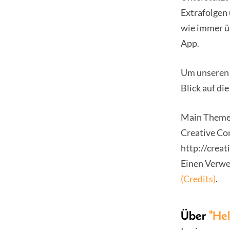
Extrafolgen
wie immer ü
App.
Um unseren 
Blick auf di
Main Theme:
Creative Co
http://creat
Einen Verwei
(Credits)
.
Über
"He