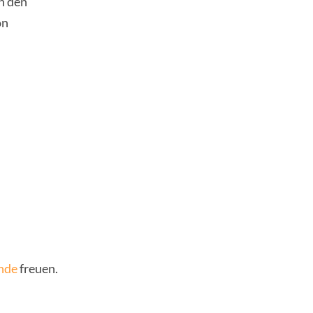
en den
on
nde
freuen.