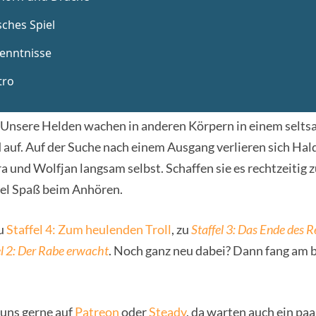
 Unsere Helden wachen in anderen Körpern in einem selt
uf. Auf der Suche nach einem Ausgang verlieren sich Hald
a und Wolfjan langsam selbst. Schaffen sie es rechtzeitig 
el Spaß beim Anhören.
zu
Staffel 4: Zum heulenden Troll
, zu
Staffel 3: Das Ende des R
el 2: Der Rabe erwacht
. Noch ganz neu dabei? Dann fang am 
 uns gerne auf
Patreon
oder
Steady
, da warten auch ein paa