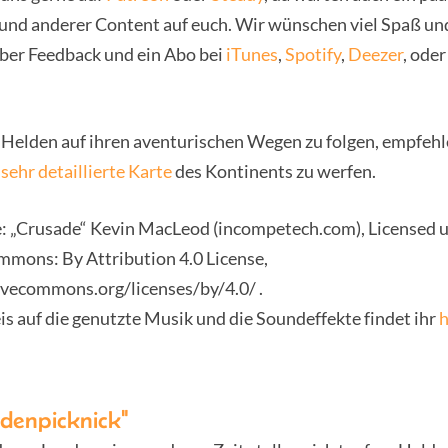
 und anderer Content auf euch. Wir wünschen viel Spaß un
ber Feedback und ein Abo bei
iTunes
,
Spotify
,
Deezer
, oder
Helden auf ihren aventurischen Wegen zu folgen, empfehl
e
sehr detaillierte Karte
des Kontinents zu werfen.
 „Crusade“ Kevin MacLeod (incompetech.com), Licensed 
mmons: By Attribution 4.0 License,
ivecommons.org/licenses/by/4.0/ .
s auf die genutzte Musik und die Soundeffekte findet ihr
h
ldenpicknick"