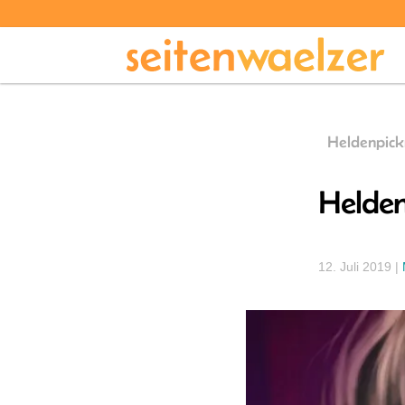
Heldenpick
Helden
12. Juli 2019
|