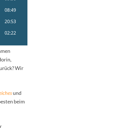
samen
orin,
zurück? Wir
eiches
und
besten beim
r