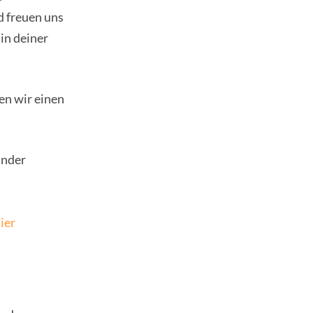
d freuen uns
 in deiner
en wir einen
under
ier