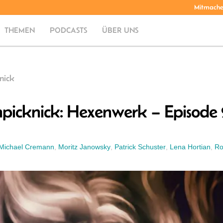
Mitmach
THEMEN
PODCASTS
ÜBER UNS
nick
picknick: Hexenwerk – Episode 
Michael Cremann
,
Moritz Janowsky
,
Patrick Schuster
,
Lena Hortian
,
Ro