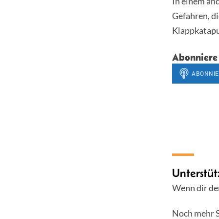
In einem and
Gefahren, d
Klappkatapu
Abonniere
Unterstüt
Wenn dir der
Noch mehr S