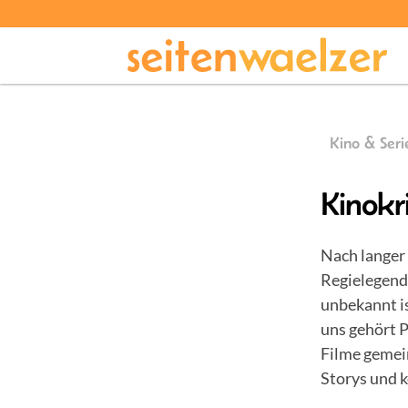
Kino & Seri
Kinokr
Nach langer 
Regielegend
unbekannt is
uns gehört P
Filme gemei
Storys und k