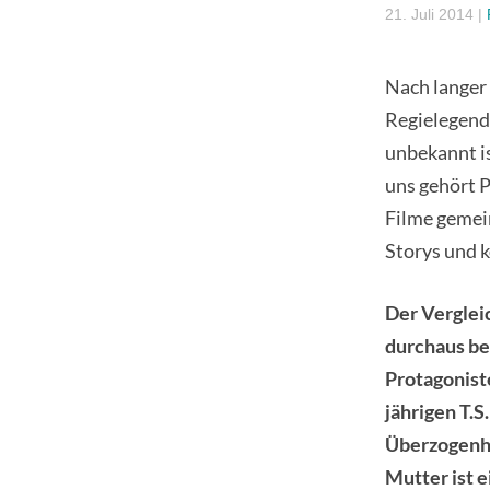
21. Juli 2014
|
Nach langer 
Regielegend
unbekannt is
uns gehört P
Filme gemei
Storys und k
Der Verglei
durchaus be
Protagoniste
jährigen T.S
Überzogenhei
Mutter ist e