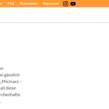
en
FAQ
Datenschutz
Impressum
en
n gänzlich
, „Micmacs –
all diese
ärchenhafte
.