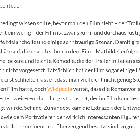
benteuer.
dingt wissen sollte, bevor man den Film sieht – der Trail
ht ein wenig – der Film ist zwar skurril und durchaus lusti
efe Melancholie und einige sehr traurige Szenen. Damit gre
äre auf, die er auch schon in dem Film „Mathilde“ erfolgr
ne lockere und leichte Komödie, die der Trailer in Teilen ass
nicht vorgesetzt. Tatsächlich hat der Film sogar einige 
die erst schließen lassen, dass man vielleicht nicht genug St
en Film hatte, doch
Wikipedia
verrät, dass die Romanvorl
etten weiteren Handlungsstrang bot, der im Film komplet
gt wurde. Schade. Zumindest kam die Extrazeit der Entwic
owie dem Porträtieren der wirklich interessanten Figuren, 
rsteller prominent und überzeugend besetzt sind, zugute.