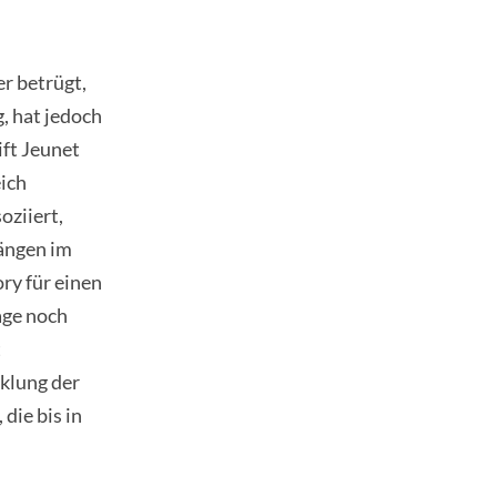
er betrügt,
g, hat jedoch
ift Jeunet
eich
oziiert,
Längen im
ory für einen
age noch
t
klung der
die bis in