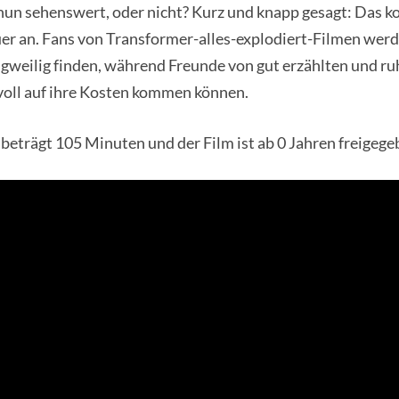
 nun sehenswert, oder nicht? Kurz und knapp gesagt: Das 
er an. Fans von Transformer-alles-explodiert-Filmen wer
gweilig finden, während Freunde von gut erzählten und ru
voll auf ihre Kosten kommen können.
 beträgt 105 Minuten und der Film ist ab 0 Jahren freigege