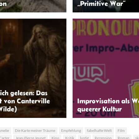
on
„Primitive War“
s.com | Pexels
© Primitive War
ich gelesen: Das
 von Canterville
Improvisation als 
Wilde)
queerer Kultur
ChatGPT
Zeichenelster
melie
Die Karte meiner Träume
Empfehlung
fabelhafte Welt
Film
Carter
Jean-Pierre Jeunet
Kino
Kritik
lustig
Rezension
Roman
sk