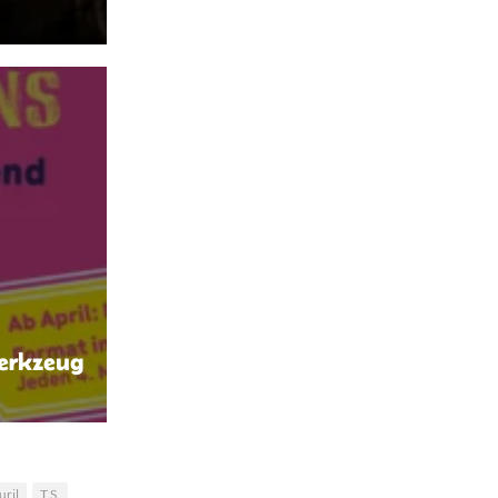
Werkzeug
uril
T.S.