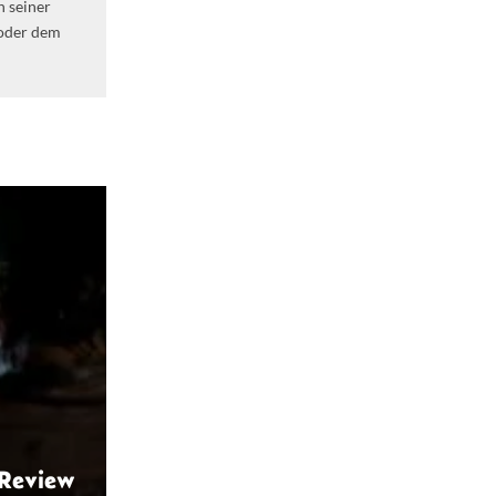
n seiner
 oder dem
 Review