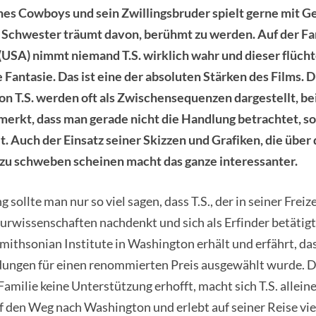
ines Cowboys und sein Zwillingsbruder spielt gerne mit 
 Schwester träumt davon, berühmt zu werden. Auf der F
USA) nimmt niemand T.S. wirklich wahr und dieser flüchte
 Fantasie. Das ist eine der absoluten Stärken des Films. D
n T.S. werden oft als Zwischensequenzen dargestellt, b
merkt, dass man gerade nicht die Handlung betrachtet, so
. Auch der Einsatz seiner Skizzen und Grafiken, die über
 zu schweben scheinen macht das ganze interessanter.
sollte man nur so viel sagen, dass T.S., der in seiner Freiz
urwissenschaften nachdenkt und sich als Erfinder betätigt
ithsonian Institute in Washington erhält und erfährt, das
dungen für einen renommierten Preis ausgewählt wurde. Da
Familie keine Unterstützung erhofft, macht sich T.S. alleine
 den Weg nach Washington und erlebt auf seiner Reise vie