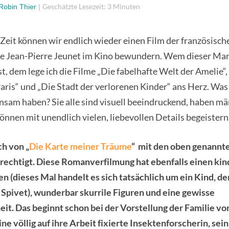
Geschätzte Lesezeit: 3 Minuten
Robin Thier
|
Zeit können wir endlich wieder einen Film der französisch
e Jean-Pierre Jeunet im Kino bewundern. Wem dieser Man
t, dem lege ich die Filme „Die fabelhafte Welt der Amelie“
aris“ und „Die Stadt der verlorenen Kinder“ ans Herz. Was 
nsam haben? Sie alle sind visuell beeindruckend, haben m
önnen mit unendlich vielen, liebevollen Details begeistern
ch von „
Die Karte meiner Träume
“ mit den oben genannte
rechtigt. Diese Romanverfilmung hat ebenfalls einen kin
n (dieses Mal handelt es sich tatsächlich um ein Kind, de
. Spivet), wunderbar skurrile Figuren und eine gewisse
t. Das beginnt schon bei der Vorstellung der Familie von
ine völlig auf ihre Arbeit fixierte Insektenforscherin, sei