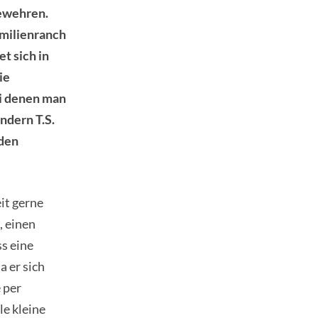
Gewehren.
amilienranch
t sich in
ie
ei denen man
ndern T.S.
 den
eit gerne
, einen
s eine
 er sich
 per
le kleine