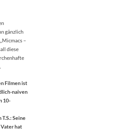
en
n gänzlich
, „Micmacs –
all diese
ärchenhafte
.
n Filmen ist
dlich-naiven
n 10-
 T.S.: Seine
n Vater hat