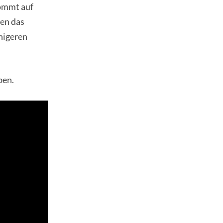
kommt auf
den das
higeren
ben.