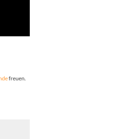
nde
freuen.