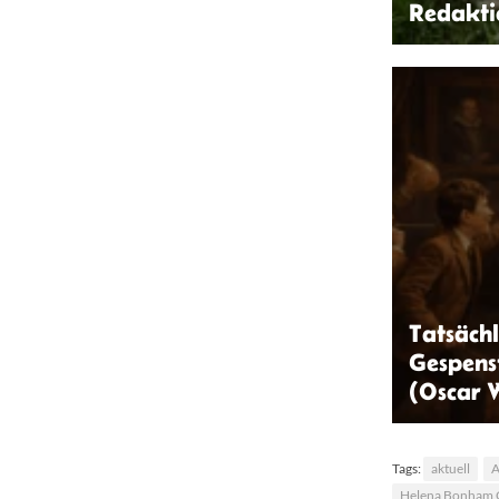
Redakti
Kaboompic
Tatsächl
Gespenst
(Oscar 
Tags:
aktuell
A
Helena Bonham 