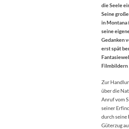
die Seele e
Seine große
in Montana (
seine eigene
Gedanken vo
erst spät be
Fantasiewelt
Filmbildern
Zur Handlung 
über die Nat
Anruf vom Sm
seiner Erfin
durch seine 
Güterzug auf