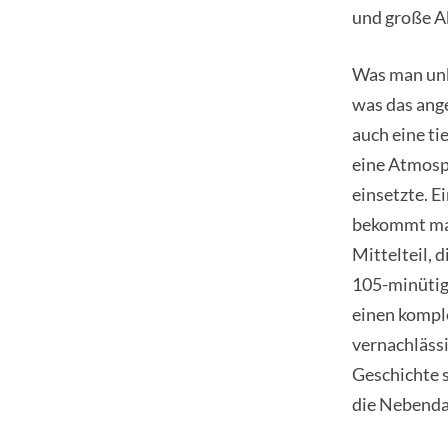
und große A
Was man unbe
was das ange
auch eine ti
eine Atmosph
einsetzte. Ei
bekommt man 
Mittelteil, 
105-minütig
einen kompl
vernachlässi
Geschichte s
die Nebenda