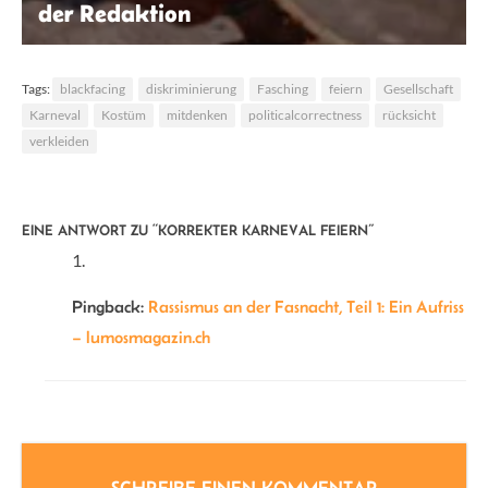
der Redaktion
StockSnap | Pixabay
Tags:
blackfacing
diskriminierung
Fasching
feiern
Gesellschaft
Karneval
Kostüm
mitdenken
politicalcorrectness
rücksicht
verkleiden
EINE ANTWORT ZU “KORREKTER KARNEVAL FEIERN”
Pingback:
Rassismus an der Fasnacht, Teil 1: Ein Aufriss
– lumosmagazin.ch
SCHREIBE EINEN KOMMENTAR