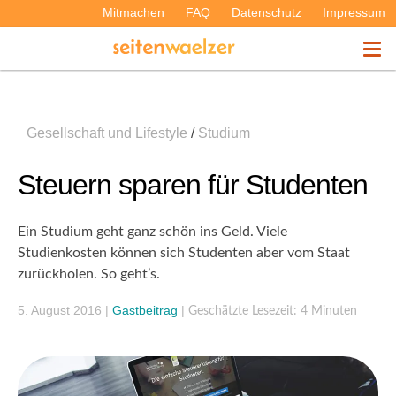
Mitmachen
FAQ
Datenschutz
Impressum
THEMEN
Gesellschaft und Lifestyle
/
Studium
PODCASTS
Steuern sparen für Studenten
ÜBER UNS
Ein Studium geht ganz schön ins Geld. Viele
Studienkosten können sich Studenten aber vom Staat
zurückholen. So geht’s.
5. August 2016
|
Gastbeitrag
|
Geschätzte Lesezeit: 4 Minuten