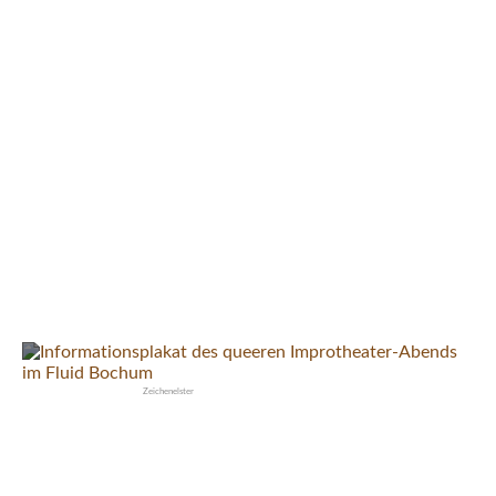
Ein Tag in Ortelsburg: Ich lerne die
Heimat meiner Oma kennen
Zeichenelster