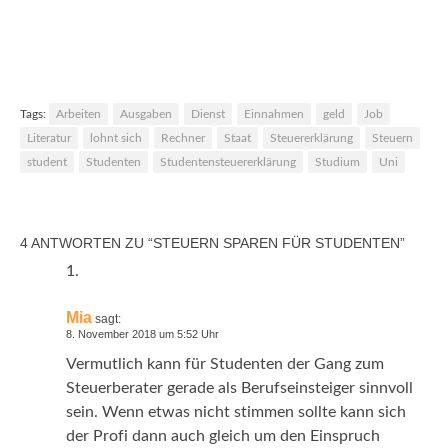
Lese-Lust im Sommer –
Empfehlungen der Redaktion
Tags:
Arbeiten
Ausgaben
Dienst
Einnahmen
geld
Job
Literatur
lohnt sich
Rechner
Staat
Steuererklärung
Steuern
student
Studenten
Studentensteuererklärung
Studium
Uni
4 ANTWORTEN ZU “STEUERN SPAREN FÜR STUDENTEN”
Mia
sagt:
8. November 2018 um 5:52 Uhr
Vermutlich kann für Studenten der Gang zum
Steuerberater gerade als Berufseinsteiger sinnvoll
sein. Wenn etwas nicht stimmen sollte kann sich
der Profi dann auch gleich um den Einspruch