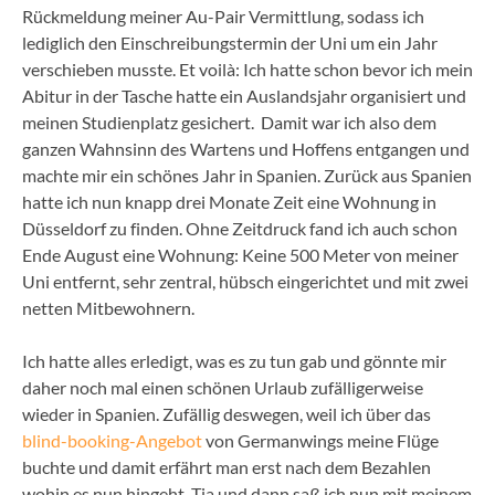
Rückmeldung meiner Au-Pair Vermittlung, sodass ich
lediglich den Einschreibungstermin der Uni um ein Jahr
verschieben musste. Et voilà: Ich hatte schon bevor ich mein
Abitur in der Tasche hatte ein Auslandsjahr organisiert und
meinen Studienplatz gesichert. Damit war ich also dem
ganzen Wahnsinn des Wartens und Hoffens entgangen und
machte mir ein schönes Jahr in Spanien. Zurück aus Spanien
hatte ich nun knapp drei Monate Zeit eine Wohnung in
Düsseldorf zu finden. Ohne Zeitdruck fand ich auch schon
Ende August eine Wohnung: Keine 500 Meter von meiner
Uni entfernt, sehr zentral, hübsch eingerichtet und mit zwei
netten Mitbewohnern.
Ich hatte alles erledigt, was es zu tun gab und gönnte mir
daher noch mal einen schönen Urlaub zufälligerweise
wieder in Spanien. Zufällig deswegen, weil ich über das
blind-booking-Angebot
von Germanwings meine Flüge
buchte und damit erfährt man erst nach dem Bezahlen
wohin es nun hingeht. Tja und dann saß ich nun mit meinem