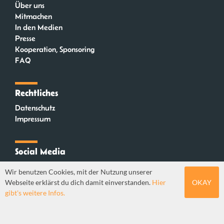
Über uns
Mitmachen
In den Medien
Presse
Kooperation, Sponsoring
FAQ
Rechtliches
Datenschutz
Impressum
Social Media
Instagram
Wir benutzen Cookies, mit der Nutzung unserer
Mastodon
Webseite erklärst du dich damit einverstanden.
Hier
OKAY
YouTube
gibt's weitere Infos.
Webdesign: Sebastian Stüber & Robin Thier | Designkonzept: Tanja Steinmeyer |
© seitenwaelzer seit 2018