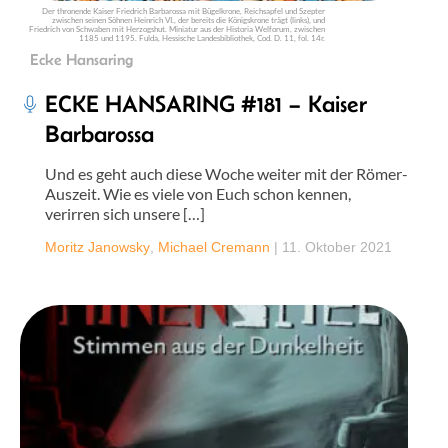
Der thronende Kaiser Friedrich Barbarossa mit Bügelkrone, Reichsapfel und Szepter
zwischen seinen Söhnen Heinrich VI., der bereits die Königskrone trägt (links), und
Friedrich von Schwaben mit Herzogshut. Miniatur aus der Historia Welforum, zwischen
1185 und 1195. Fulda, Hessische Landesbibliothek, Cod. D. 11, fol. 14r.
Ecke Hansaring
ECKE HANSARING #181 – Kaiser
Barbarossa
Und es geht auch diese Woche weiter mit der Römer-
Auszeit. Wie es viele von Euch schon kennen,
verirren sich unsere […]
Moritz Janowsky
,
Michael Cremann
|
11. Oktober 2021