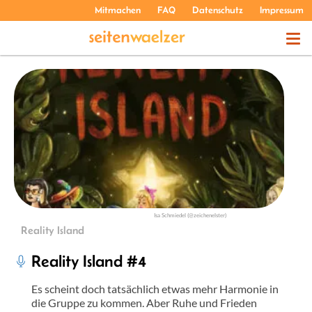
Mitmachen
FAQ
Datenschutz
Impressum
THEMEN
PODCASTS
ÜBER UNS
Isa Schmiedel (@zeichenelster)
Reality Island
Reality Island #4
Es scheint doch tatsächlich etwas mehr Harmonie in
die Gruppe zu kommen. Aber Ruhe und Frieden