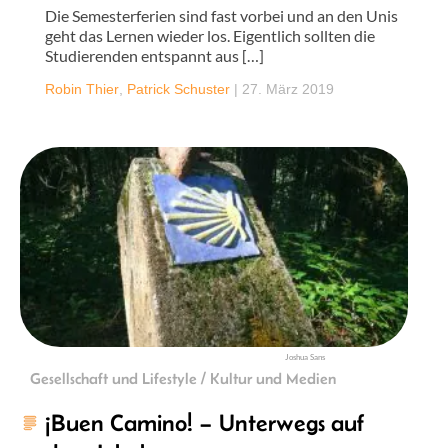
Die Semesterferien sind fast vorbei und an den Unis
geht das Lernen wieder los. Eigentlich sollten die
Studierenden entspannt aus […]
Robin Thier
,
Patrick Schuster
|
27. März 2019
Joshua Sans
Gesellschaft und Lifestyle / Kultur und Medien
¡Buen Camino! – Unterwegs auf