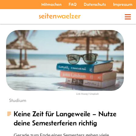
Mitmachen
FAQ
Datenschutz
Impressum
THEMEN
PODCASTS
ÜBER UNS
Link Hoang I Unsplash
Studium
Keine Zeit für Langeweile – Nutze
deine Semesterferien richtig
Gerade zum Ende eines Semesters gehen viele