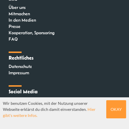
Über uns
Mitmachen
In den Medien
Presse
Kooperation, Sponsoring
FAQ
Rechtliches
Datenschutz
Impressum
Social Media
Instagram
Wir benutzen Cookies, mit der Nutzung unserer
Mastodon
Webseite erklärst du dich damit einverstanden.
Hier
OKAY
YouTube
gibt's weitere Infos.
Webdesign: Sebastian Stüber & Robin Thier | Designkonzept: Tanja Steinmeyer |
© seitenwaelzer seit 2018