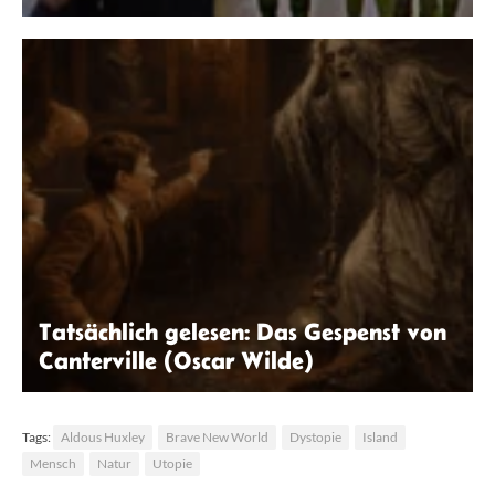
Laura Klöppinger | seitenwaelzer.de
Tatsächlich gelesen: Das Gespenst von
Canterville (Oscar Wilde)
ChatGPT
Tags:
Aldous Huxley
Brave New World
Dystopie
Island
Mensch
Natur
Utopie