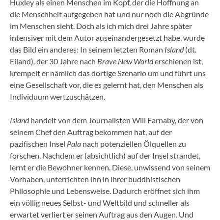
Huxley als einen Menschen im Kopf, der die Hoffnung an
die Menschheit aufgegeben hat und nur noch die Abgründe
im Menschen sieht. Doch als ich mich drei Jahre später
intensiver mit dem Autor auseinandergesetzt habe, wurde
das Bild ein anderes: In seinem letzten Roman
Island
(dt.
Eiland)
,
der 30 Jahre nach
Brave New World
erschienen ist,
krempelt er nämlich das dortige Szenario um und führt uns
eine Gesellschaft vor, die es gelernt hat, den Menschen als
Individuum wertzuschätzen.
Island
handelt von dem Journalisten Will Farnaby, der von
seinem Chef den Auftrag bekommen hat, auf der
pazifischen Insel
Pala
nach potenziellen Ölquellen zu
forschen. Nachdem er (absichtlich) auf der Insel strandet,
lernt er die Bewohner kennen. Diese, unwissend von seinem
Vorhaben, unterrichten ihn in ihrer buddhistischen
Philosophie und Lebensweise. Dadurch eröffnet sich ihm
ein völlig neues Selbst- und Weltbild und schneller als
erwartet verliert er seinen Auftrag aus den Augen. Und