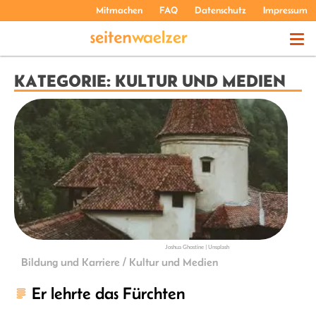
Mitmachen
FAQ
Datenschutz
Impressum
THEMEN
KATEGORIE: KULTUR UND MEDIEN
PODCASTS
ÜBER UNS
Joshua Ghostine | Unsplash
Bildung und Karriere / Kultur und Medien
Er lehrte das Fürchten