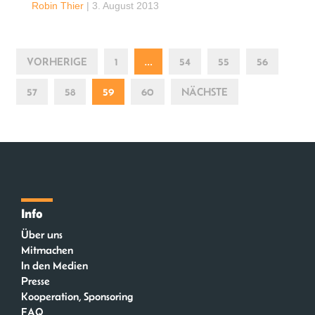
Robin Thier
|
3. August 2013
VORHERIGE
1
…
54
55
56
57
58
59
60
NÄCHSTE
Info
Über uns
Mitmachen
In den Medien
Presse
Kooperation, Sponsoring
FAQ