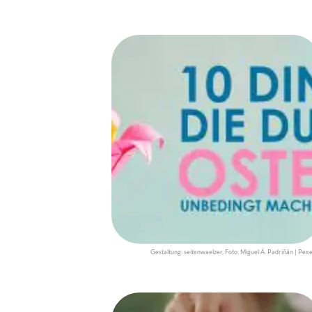
Gestaltung: seitenwaelzer, Foto: Miguel Á. Padriñán | Pexe