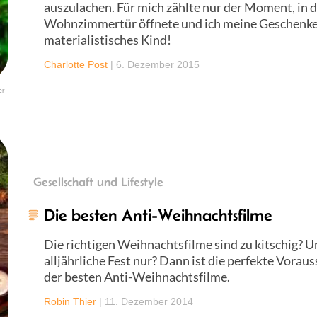
auszulachen. Für mich zählte nur der Moment, in d
Wohnzimmertür öffnete und ich meine Geschenke a
materialistisches Kind!
Charlotte Post
|
6. Dezember 2015
er
Gesellschaft und Lifestyle
Die besten Anti-Weihnachtsfilme
Die richtigen Weihnachtsfilme sind zu kitschig? Un
alljährliche Fest nur? Dann ist die perfekte Vorau
der besten Anti-Weihnachtsfilme.
Robin Thier
|
11. Dezember 2014