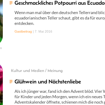
Geschmackliches Potpourri aus Ecuado
Wenn man mal über den deutschen Tellerrand blick
ecuadorianischen Teller schaut, gibt es da für eur
entdecken.
Gastbeitrag
|
7. Mai 2016
C0
Kultur und Medien / Meinung
Glühwein und Nächstenliebe
Als ich jünger war, fand ich den Advent blöd. Vier
für Kinder und jeden Morgen, wenn ich ein neues
Adventskalender öffnete, schienen mich die noch