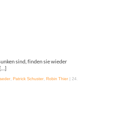
unken sind, finden sie wieder
[…]
Raeder
,
Patrick Schuster
,
Robin Thier
|
24.