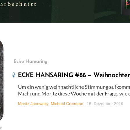
Ecke Hansaring
ECKE HANSARING #88 – Weihnachten i
Um ein wenig weihnachtliche Stimmung aufkommen
Michi und Moritz diese Woche mit der Frage, wie d
Moritz Janowsky
,
Michael Cremann
|
16. Dezember 2019
er