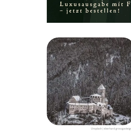
Unsplash | eberhard grossgasteig