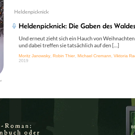
Heldenpicknick
Heldenpicknick: Die Gaben des Walde
Und erneut zieht sich ein Hauch von Weihnachten
und dabei treffen sie tatsächlich auf den […]
Moritz Janowsky
,
Robin Thier
,
Michael Cremann
,
Viktoria R
2019
er