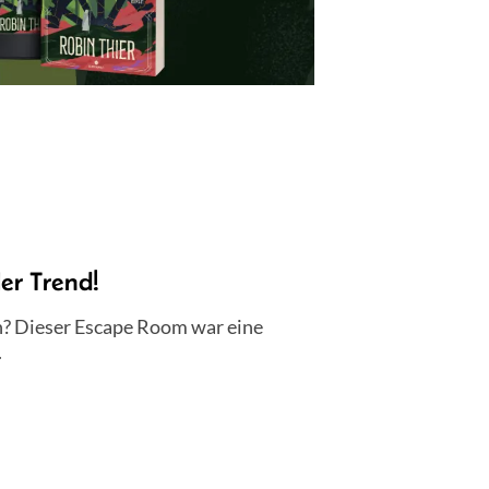
er Trend!
n? Dieser Escape Room war eine
.