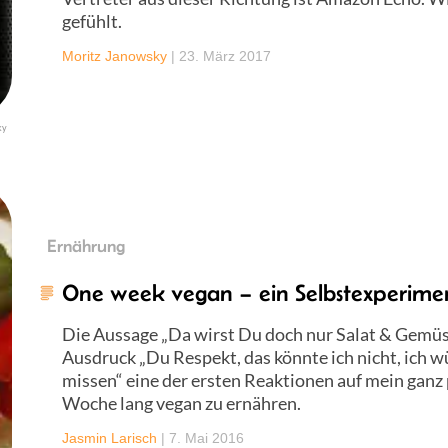
gefühlt.
Moritz Janowsky
|
23. März 2017
ky
Ernährung
One week vegan – ein Selbstexperime
Die Aussage „Da wirst Du doch nur Salat & Gemü
Ausdruck „Du Respekt, das könnte ich nicht, ich w
missen“ eine der ersten Reaktionen auf mein ganz 
Woche lang vegan zu ernähren.
Jasmin Larisch
|
7. Mai 2016