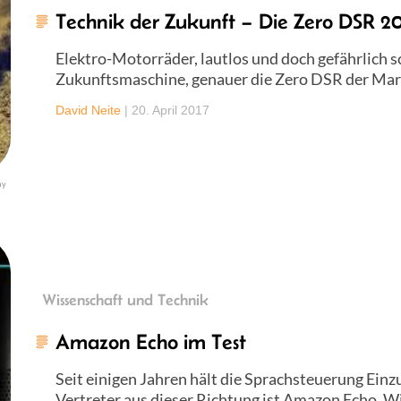
Technik der Zukunft – Die Zero DSR 20
Elektro-Motorräder, lautlos und doch gefährlich sc
Zukunftsmaschine, genauer die Zero DSR der Mark
David Neite
|
20. April 2017
ay
Wissenschaft und Technik
Amazon Echo im Test
Seit einigen Jahren hält die Sprachsteuerung Einzug
Vertreter aus dieser Richtung ist Amazon Echo. W