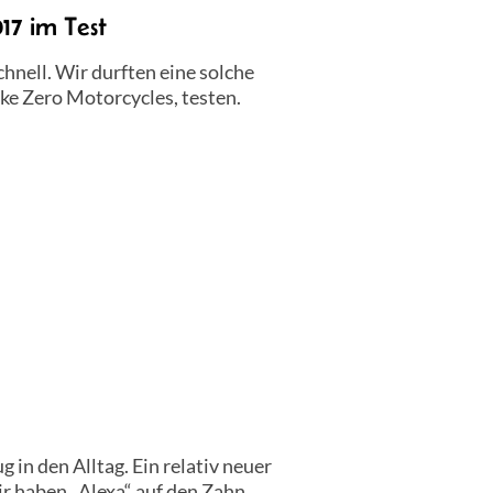
17 im Test
hnell. Wir durften eine solche
e Zero Motorcycles, testen.
 in den Alltag. Ein relativ neuer
ir haben „Alexa“ auf den Zahn