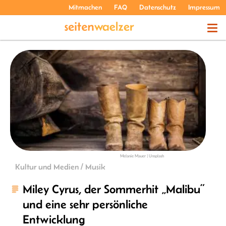
Mitmachen
FAQ
Datenschutz
Impressum
THEMEN
PODCASTS
ÜBER UNS
Melanie Mauer | Unsplash
Kultur und Medien / Musik
Miley Cyrus, der Sommerhit „Malibu“
und eine sehr persönliche
Entwicklung