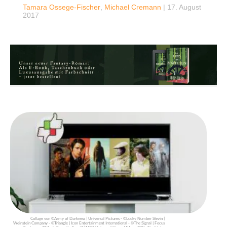
Tamara Ossege-Fischer
,
Michael Cremann
|
17. August
2017
Collage von ©Army of Darkness | Universal Pictures - ©Lucky Number Slevin |
Weinstein Company - ©Triangle | Icon Entertainment International - ©The Signal | Focus