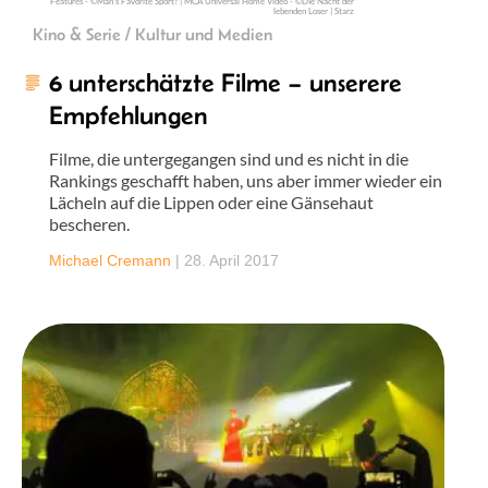
Features - ©Man's Favorite Sport? | MCA Universal Home Video - ©DIe Nacht der
lebenden Loser | Starz
Kino & Serie / Kultur und Medien
6 unterschätzte Filme – unserere
Empfehlungen
Filme, die untergegangen sind und es nicht in die
Rankings geschafft haben, uns aber immer wieder ein
Lächeln auf die Lippen oder eine Gänsehaut
bescheren.
Michael Cremann
|
28. April 2017