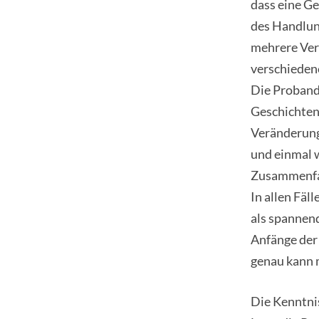
dass eine Ge
des Handlung
mehrere Ver
verschieden
Die Probande
Geschichten 
Veränderung
und einmal w
Zusammenfas
In allen Fäl
als spannen
Anfänge der 
genau kann 
Die Kenntnis