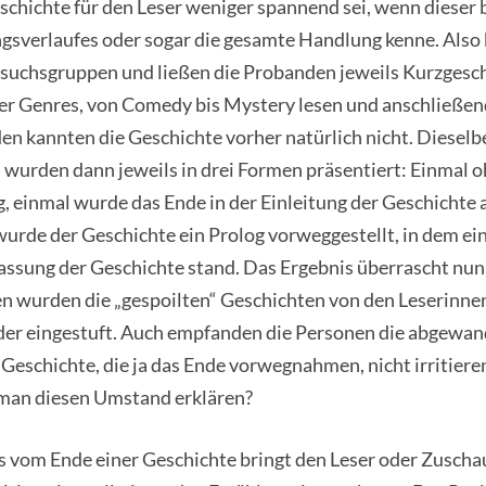
schichte für den Leser weniger spannend sei, wenn dieser b
sverlaufes oder sogar die gesamte Handlung kenne. Also b
suchsgruppen und ließen die Probanden jeweils Kurzgesc
er Genres, von Comedy bis Mystery lesen und anschließen
n kannten die Geschichte vorher natürlich nicht. Dieselb
wurden dann jeweils in drei Formen präsentiert: Einmal o
, einmal wurde das Ende in der Einleitung der Geschichte
urde der Geschichte ein Prolog vorweggestellt, in dem ei
sung der Geschichte stand. Das Ergebnis überrascht nun 
len wurden die „gespoilten“ Geschichten von den Leserinne
der eingestuft. Auch empfanden die Personen die abgewan
Geschichte, die ja das Ende vorwegnahmen, nicht irritiere
man diesen Umstand erklären?
 vom Ende einer Geschichte bringt den Leser oder Zuschau