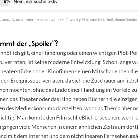
sentativ, aber unter unseren Twitter-Followern gibt es eine Mehrheit, denen Spoiler 
mmt der „Spoiler“?
unhöflich gilt, eine Handlung oder einen wichtigen Plot-Poi
u verraten, ist keine moderne Entwicklung. Schon lange w
Theaterstücken oder Kinofilmen seinen Mitschauenden die
en Ereignisse zu verraten, da sich die Zuschauer am liebs
hen möchten, ohne das Ende einer Handlung im Vorfeld zu 
enen das Theater oder das Kino neben Büchern die einzigen
en des Medienkonsums darstellten, war das Thema aber no
chtig: Man konnte den Film schließlich erst sehen, wenn 
n gingen viele Menschen in einem ähnlichen Zeitraum dort
end mit dem Internet und dem nichtlinearen Fernsehen geä