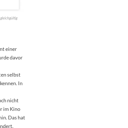
gleichgültig
nt einer
urde davor
ten selbst
kennen. In
ch nicht
er im Kino
hin. Das hat
ndert.