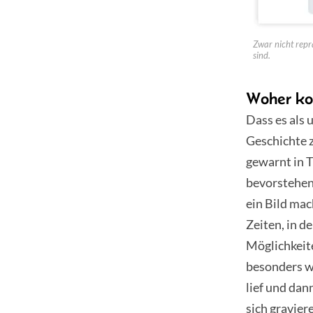
Zwar nicht reprä
sind.
Woher ko
Dass es als 
Geschichte z
gewarnt in 
bevorstehend
ein Bild mac
Zeiten, in d
Möglichkeit
besonders wi
lief und dan
sich gravier