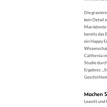
Die gravier
kein Detail 
Man könnte 
bereits das 
ein Happy En
Wissenschaft
California i
Studie durch
Ergebnis: „S
Geschichten“
Machen Sp
Leavitt und 