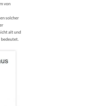
rm von
en solcher
er
icht alt und
 bedeutet.