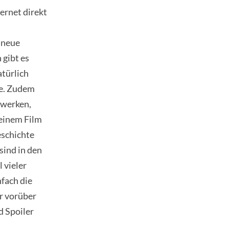
ernet direkt
e neue
 gibt es
atürlich
te. Zudem
zwerken,
 einem Film
eschichte
sind in den
 vieler
fach die
er vorüber
d Spoiler