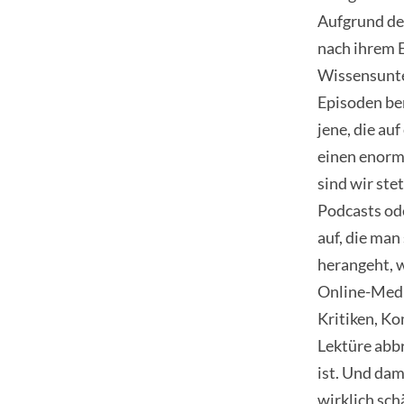
Aufgrund der
nach ihrem 
Wissensunter
Episoden ber
jene, die au
einen enorm
sind wir ste
Podcasts od
auf, die man
herangeht, 
Online-Medi
Kritiken, K
Lektüre abbr
ist. Und dam
wirklich sch