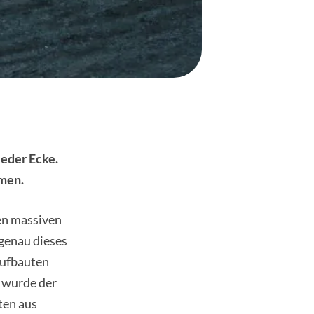
jeder Ecke.
hmen.
en massiven
genau dieses
aufbauten
n wurde der
ten aus