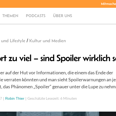
Mitmach
THEMEN
PODCASTS
ÜBER UNS
 und Lifestyle
/
Kultur und Medien
t zu viel – sind Spoiler wirklich 
r auf der Hut vor Informationen, die einem das Ende der
ie verraten könnten und man sieht Spoilerwarnungen an je
t, das Phänomen „Spoiler“ genauer unter die Lupe zu nehm
Geschätzte Lesezeit: 6 Minuten
17
|
Robin Thier
|