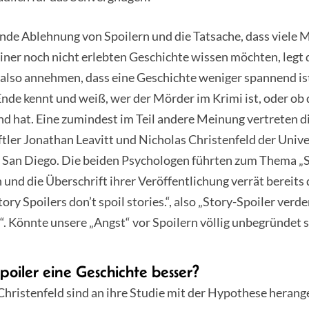
ende Ablehnung von Spoilern und die Tatsache, dass viele
einer noch nicht erlebten Geschichte wissen möchten, legt 
also annehmen, dass eine Geschichte weniger spannend i
Ende kennt und weiß, wer der Mörder im Krimi ist, oder o
d hat. Eine zumindest im Teil andere Meinung vertreten d
ler Jonathan Leavitt und Nicholas Christenfeld der Unive
n San Diego. Die beiden Psychologen führten zum Thema „S
 und die Überschrift ihrer Veröffentlichung verrät bereits 
tory Spoilers don’t spoil stories.“, also „Story-Spoiler verd
. Könnte unsere „Angst“ vor Spoilern völlig unbegründet s
oiler eine Geschichte besser?
Christenfeld sind an ihre Studie mit der Hypothese heran