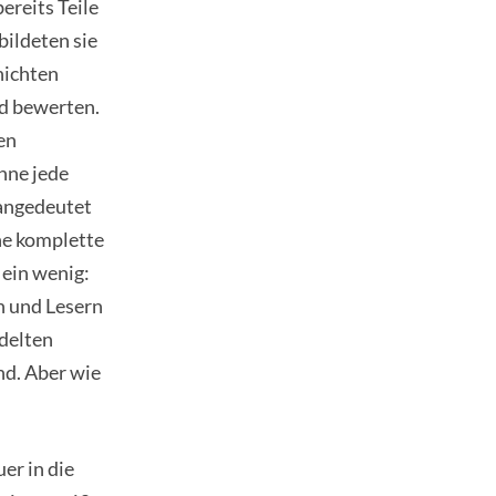
ereits Teile
ildeten sie
hichten
d bewerten.
en
hne jede
 angedeutet
ne komplette
ein wenig:
n und Lesern
delten
nd. Aber wie
er in die