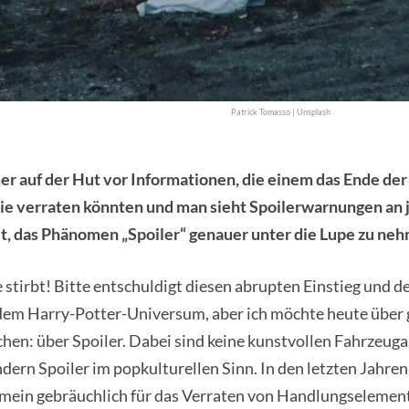
Patrick Tomasso | Unsplash
er auf der Hut vor Informationen, die einem das Ende der
rie verraten könnten und man sieht Spoilerwarnungen an 
t, das Phänomen „Spoiler“ genauer unter die Lupe zu ne
tirbt! Bitte entschuldigt diesen abrupten Einstieg und d
 dem Harry-Potter-Universum, aber ich möchte heute über 
hen: über Spoiler. Dabei sind keine kunstvollen Fahrzeug
dern Spoiler im popkulturellen Sinn. In den letzten Jahre
gemein gebräuchlich für das Verraten von Handlungselemen