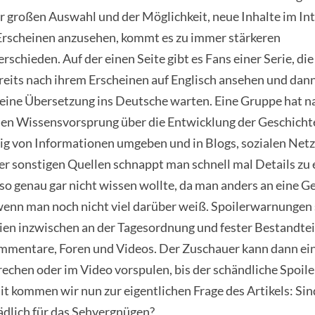
 großen Auswahl und der Möglichkeit, neue Inhalte im Int
Erscheinen anzusehen, kommt es zu immer stärkeren
schieden. Auf der einen Seite gibt es Fans einer Serie, di
eits nach ihrem Erscheinen auf Englisch ansehen und dann
f eine Übersetzung ins Deutsche warten. Eine Gruppe hat n
en Wissensvorsprung über die Entwicklung der Geschich
tig von Informationen umgeben und in Blogs, sozialen Net
er sonstigen Quellen schnappt man schnell mal Details zu
 so genau gar nicht wissen wollte, da man anders an eine G
wenn man noch nicht viel darüber weiß. Spoilerwarnungen 
en inzwischen an der Tagesordnung und fester Bestandteil
ommentare, Foren und Videos. Der Zuschauer kann dann ein
echen oder im Video vorspulen, bis der schändliche Spoil
it kommen wir nun zur eigentlichen Frage des Artikels: Sin
ädlich für das Sehvergnügen?