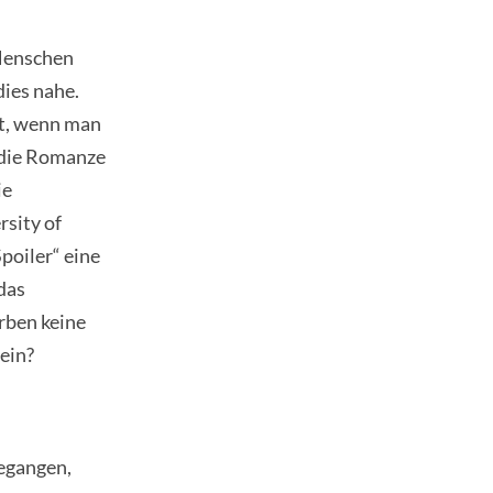
 Menschen
dies nahe.
st, wenn man
b die Romanze
ie
rsity of
poiler“ eine
das
erben keine
ein?
gegangen,