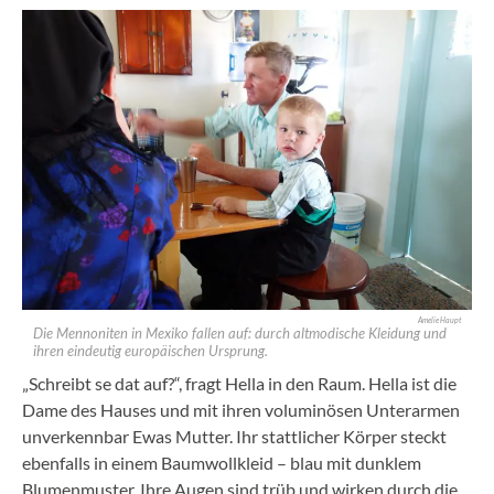
Amelie Haupt
Die Mennoniten in Mexiko fallen auf: durch altmodische Kleidung und
ihren eindeutig europäischen Ursprung.
„Schreibt se dat auf?“, fragt Hella in den Raum. Hella ist die
Dame des Hauses und mit ihren voluminösen Unterarmen
unverkennbar Ewas Mutter. Ihr stattlicher Körper steckt
ebenfalls in einem Baumwollkleid – blau mit dunklem
Blumenmuster. Ihre Augen sind trüb und wirken durch die