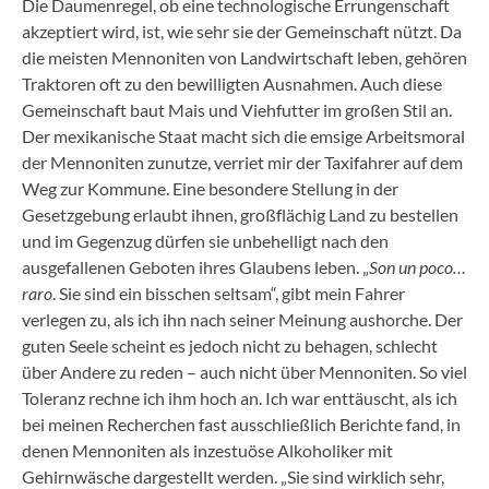
Die Daumenregel, ob eine technologische Errungenschaft
akzeptiert wird, ist, wie sehr sie der Gemeinschaft nützt. Da
die meisten Mennoniten von Landwirtschaft leben, gehören
Traktoren oft zu den bewilligten Ausnahmen. Auch diese
Gemeinschaft baut Mais und Viehfutter im großen Stil an.
Der mexikanische Staat macht sich die emsige Arbeitsmoral
der Mennoniten zunutze, verriet mir der Taxifahrer auf dem
Weg zur Kommune. Eine besondere Stellung in der
Gesetzgebung erlaubt ihnen, großflächig Land zu bestellen
und im Gegenzug dürfen sie unbehelligt nach den
ausgefallenen Geboten ihres Glaubens leben. „
Son un poco…
raro
. Sie sind ein bisschen seltsam“, gibt mein Fahrer
verlegen zu, als ich ihn nach seiner Meinung aushorche. Der
guten Seele scheint es jedoch nicht zu behagen, schlecht
über Andere zu reden – auch nicht über Mennoniten. So viel
Toleranz rechne ich ihm hoch an. Ich war enttäuscht, als ich
bei meinen Recherchen fast ausschließlich Berichte fand, in
denen Mennoniten als inzestuöse Alkoholiker mit
Gehirnwäsche dargestellt werden. „Sie sind wirklich sehr,