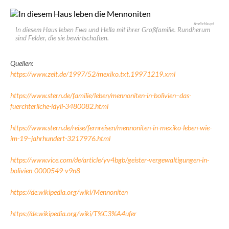
Amelie Haupt
In diesem Haus leben Ewa und Hella mit ihrer Großfamilie. Rundherum
sind Felder, die sie bewirtschaften.
Quellen:
https://www.zeit.de/1997/52/mexiko.txt.19971219.xml
https://www.stern.de/familie/leben/mennoniten-in-bolivien–das-
fuerchterliche-idyll-3480082.html
https://www.stern.de/reise/fernreisen/mennoniten-in-mexiko-leben-wie-
im-19–jahrhundert-3217976.html
https://www.vice.com/de/article/yv4bgb/geister-vergewaltigungen-in-
bolivien-0000549-v9n8
https://de.wikipedia.org/wiki/Mennoniten
https://de.wikipedia.org/wiki/T%C3%A4ufer