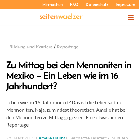
Mitmachen
FAQ
Datenschutz
Impressum
THEMEN
Bildung und Karriere
/
Reportage
PODCASTS
Zu Mittag bei den Mennoniten in
Mexiko – Ein Leben wie im 16.
ÜBER UNS
Jahrhundert?
Leben wie im 16. Jahrhundert? Das ist die Lebensart der
Mennoniten. Naja, zumindest theoretisch. Amelie hat bei
den Mennoniten zu Mittag gegessen. Eine etwas andere
Reportage.
Geschätzte Lesezeit: 6 Minuten
28. März 2019
|
Amelie Haupt
|