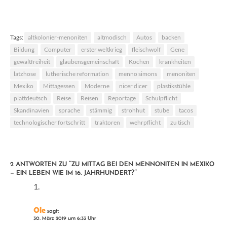
Kunstgeschichte
Tags:
altkolonier-menoniten
altmodisch
Autos
backen
Bildung
Computer
erster weltkrieg
fleischwolf
Gene
gewaltfreiheit
glaubensgemeinschaft
Kochen
krankheiten
latzhose
lutherische reformation
menno simons
menoniten
Mexiko
Mittagessen
Moderne
nicer dicer
plastikstühle
plattdeutsch
Reise
Reisen
Reportage
Schulpflicht
Skandinavien
sprache
stämmig
strohhut
stube
tacos
technologischer fortschritt
traktoren
wehrpflicht
zu tisch
2 ANTWORTEN ZU “ZU MITTAG BEI DEN MENNONITEN IN MEXIKO
– EIN LEBEN WIE IM 16. JAHRHUNDERT?”
Ole
sagt:
30. März 2019 um 6:33 Uhr