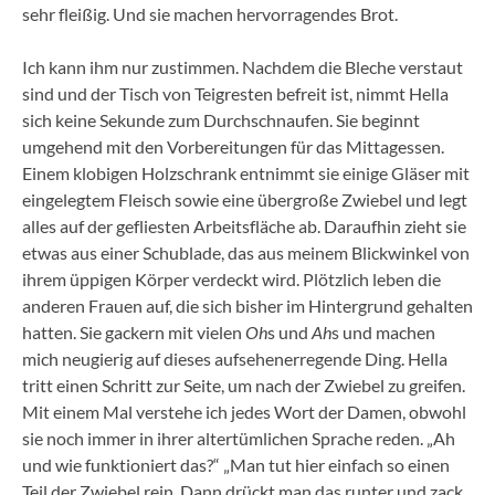
sehr fleißig. Und sie machen hervorragendes Brot.
Ich kann ihm nur zustimmen. Nachdem die Bleche verstaut
sind und der Tisch von Teigresten befreit ist, nimmt Hella
sich keine Sekunde zum Durchschnaufen. Sie beginnt
umgehend mit den Vorbereitungen für das Mittagessen.
Einem klobigen Holzschrank entnimmt sie einige Gläser mit
eingelegtem Fleisch sowie eine übergroße Zwiebel und legt
alles auf der gefliesten Arbeitsfläche ab. Daraufhin zieht sie
etwas aus einer Schublade, das aus meinem Blickwinkel von
ihrem üppigen Körper verdeckt wird. Plötzlich leben die
anderen Frauen auf, die sich bisher im Hintergrund gehalten
hatten. Sie gackern mit vielen
Oh
s und
Ah
s und machen
mich neugierig auf dieses aufsehenerregende Ding. Hella
tritt einen Schritt zur Seite, um nach der Zwiebel zu greifen.
Mit einem Mal verstehe ich jedes Wort der Damen, obwohl
sie noch immer in ihrer altertümlichen Sprache reden. „Ah
und wie funktioniert das?“ „Man tut hier einfach so einen
Teil der Zwiebel rein. Dann drückt man das runter und zack