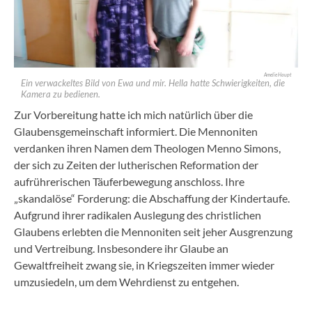
Amelie Haupt
Ein verwackeltes Bild von Ewa und mir. Hella hatte Schwierigkeiten, die
Kamera zu bedienen.
Zur Vorbereitung hatte ich mich natürlich über die
Glaubensgemeinschaft informiert. Die Mennoniten
verdanken ihren Namen dem Theologen Menno Simons,
der sich zu Zeiten der lutherischen Reformation der
aufrührerischen Täuferbewegung anschloss. Ihre
„skandalöse“ Forderung: die Abschaffung der Kindertaufe.
Aufgrund ihrer radikalen Auslegung des christlichen
Glaubens erlebten die Mennoniten seit jeher Ausgrenzung
und Vertreibung. Insbesondere ihr Glaube an
Gewaltfreiheit zwang sie, in Kriegszeiten immer wieder
umzusiedeln, um dem Wehrdienst zu entgehen.