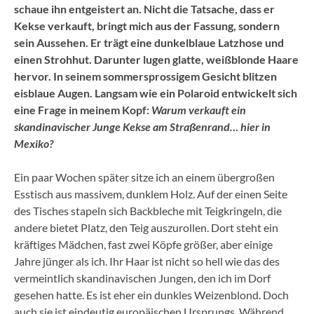
schaue ihn entgeistert an. Nicht die Tatsache, dass er
Kekse verkauft, bringt mich aus der Fassung, sondern
sein Aussehen. Er trägt eine dunkelblaue Latzhose und
einen Strohhut. Darunter lugen glatte, weißblonde Haare
hervor. In seinem sommersprossigem Gesicht blitzen
eisblaue Augen. Langsam wie ein Polaroid entwickelt sich
eine Frage in meinem Kopf:
Warum verkauft ein
skandinavischer Junge Kekse am Straßenrand… hier in
Mexiko?
Ein paar Wochen später sitze ich an einem übergroßen
Esstisch aus massivem, dunklem Holz. Auf der einen Seite
des Tisches stapeln sich Backbleche mit Teigkringeln, die
andere bietet Platz, den Teig auszurollen. Dort steht ein
kräftiges Mädchen, fast zwei Köpfe größer, aber einige
Jahre jünger als ich. Ihr Haar ist nicht so hell wie das des
vermeintlich skandinavischen Jungen, den ich im Dorf
gesehen hatte. Es ist eher ein dunkles Weizenblond. Doch
auch sie ist eindeutig europäischen Ursprungs. Während