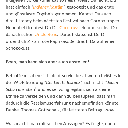
indigenen Völker Amerikas so heißt, weißt Du nicht. Du
hast einfach “
Indianer Kostüm
” gegoogelt und das erste
und günstigste Ergebnis genommen. Kannst Du auch
direkt trendy beim nächsten Festival nach Corona tragen.
Nebenbei flechtest Du Dir
Cornrows
ein und kochst Dir
danach schön
Uncle Bens
. Darauf klatschst Du Dir
ordentlich Zi- äh rote Paprikasoße drauf. Darauf einen
Schokokuss.
Boah, man kann sich aber auch anstellen!
Betroffene sollen sich nicht so viel beschweren heißt es in
der WDR Sendung “
Die Letzte Instanz
”, sich nicht “
Jeden
Schuh anziehen
” und es sei völlig legitim, sich als eine
Ethnie zu verkleiden und dann zu behaupten, dass man
dadurch die Rassismuserfahrung nachempfinden könnte.
Danke, Thomas Gottschalk, für letzteren Beitrag, wow.
Was macht man mit solchen Aussagen? Es folgte, nach