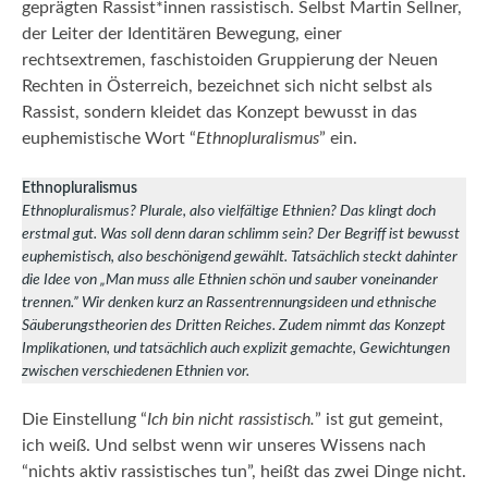
geprägten Rassist*innen rassistisch. Selbst Martin Sellner,
der Leiter der Identitären Bewegung, einer
rechtsextremen, faschistoiden Gruppierung der Neuen
Rechten in Österreich, bezeichnet sich nicht selbst als
Rassist, sondern kleidet das Konzept bewusst in das
euphemistische Wort “
Ethnopluralismus
” ein.
Ethnopluralismus
Ethnopluralismus? Plurale, also vielfältige Ethnien? Das klingt doch
erstmal gut. Was soll denn daran schlimm sein? Der Begriff ist bewusst
euphemistisch, also beschönigend gewählt. Tatsächlich steckt dahinter
die Idee von „
Man muss alle Ethnien schön und sauber voneinander
trennen.
” Wir denken kurz an
Rassentrennungsideen
und e
thnische
Säuberungstheorien
des Dritten Reiches. Zudem nimmt das Konzept
Implikationen, und tatsächlich auch explizit gemachte, Gewichtungen
zwischen verschiedenen Ethnien vor.
Die Einstellung “
Ich bin nicht rassistisch.
” ist gut gemeint,
ich weiß. Und selbst wenn wir unseres Wissens nach
“nichts aktiv rassistisches tun”, heißt das zwei Dinge nicht.