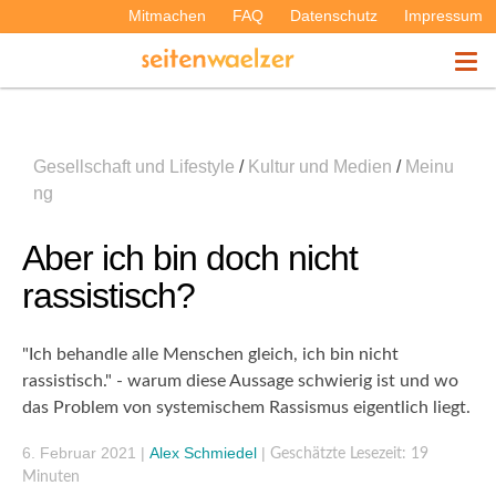
Mitmachen
FAQ
Datenschutz
Impressum
THEMEN
Gesellschaft und Lifestyle
/
Kultur und Medien
/
Meinu
PODCASTS
ng
Aber ich bin doch nicht
ÜBER UNS
rassistisch?
"Ich behandle alle Menschen gleich, ich bin nicht
rassistisch." - warum diese Aussage schwierig ist und wo
das Problem von systemischem Rassismus eigentlich liegt.
6. Februar 2021
|
Alex Schmiedel
|
Geschätzte Lesezeit: 19
Minuten