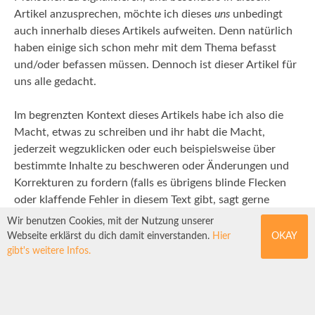
Artikel anzusprechen, möchte ich dieses
uns
unbedingt
auch innerhalb dieses Artikels aufweiten. Denn natürlich
haben einige sich schon mehr mit dem Thema befasst
und/oder befassen müssen. Dennoch ist dieser Artikel für
uns alle gedacht.
Im begrenzten Kontext dieses Artikels habe ich also die
Macht, etwas zu schreiben und ihr habt die Macht,
jederzeit wegzuklicken oder euch beispielsweise über
bestimmte Inhalte zu beschweren oder Änderungen und
Korrekturen zu fordern (falls es übrigens blinde Flecken
oder klaffende Fehler in diesem Text gibt, sagt gerne
Bescheid!).
Wir benutzen Cookies, mit der Nutzung unserer
Webseite erklärst du dich damit einverstanden.
Hier
OKAY
Übergeordnet steht der Artikel im Kontext dieses
gibt's weitere Infos.
Magazins hier, seitenwaelzer. Das bedeutet: soziale
Drücke, Normen und Erwartungshaltungen sowie Fragen
zu eben jenen, die sich uns in Redaktionssitzungen stellen.