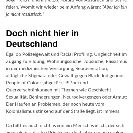
sogar feiern und als
letzte Instanz
von Ausdruck und Satire
feiern. Womit wir wieder beim Anfang wären:
“Aber ich bin
ja nicht rassistisch.
”
Doch nicht hier in
Deutschland
Egal ob Polizeigewalt und Racial Profiling, Ungleichheit im
Zugang zu Bildung, Wohnungssuche, Jobsuche, Rassismus
in der medizinischen Versorgung, Repräsentation,
alltägliche Stigmata oder Gewalt gegen Black, Indigenous,
People of Colour (abgekürzt BiPoc) und
Querverschränkungen mit Themen wie Geschlecht,
Sexualität, Behinderungen, Neurodivergenzen oder Armut:
Der Haufen an Problemen, der noch heute vom
Kolonialismus stinkend auf der Straße liegt, ist immens.
Da hilft es auch nicht, wenn ein Mensch wie ich, der sich
zwar nicht auf allen Privilegien, doch aber einigen großen