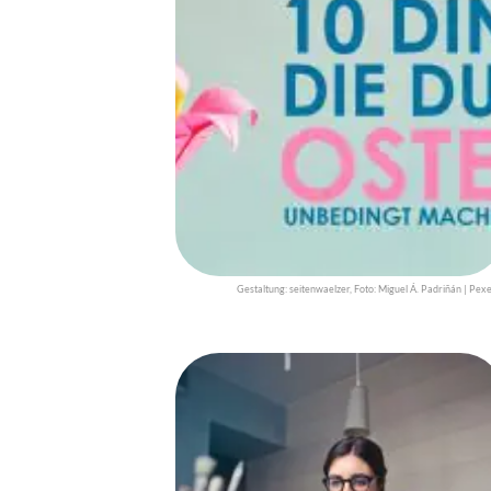
Gestaltung: seitenwaelzer, Foto: Miguel Á. Padriñán | Pexe