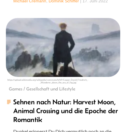
Michael Cremann
,
Dominik Schiffer
|
17. Juni 2022
https://upload.wikimedia.org/wikipedia/commons/b/b9/Caspar_David_Friedrich_-
_Wanderer_above_the_sea_of_fog.jpg
Games / Gesellschaft und Lifestyle
Sehnen nach Natur: Harvest Moon,
Animal Crossing und die Epoche der
Romantik
Dunkel erinnerst Du Dich vermutlich noch an die