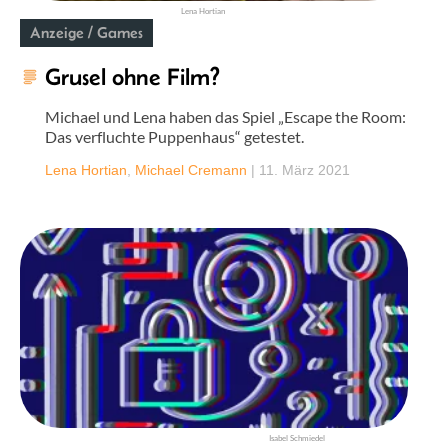
Lena Hortian
Anzeige / Games
Grusel ohne Film?
Michael und Lena haben das Spiel „Escape the Room:
Das verfluchte Puppenhaus“ getestet.
Lena Hortian
,
Michael Cremann
|
11. März 2021
Isabel Schmiedel