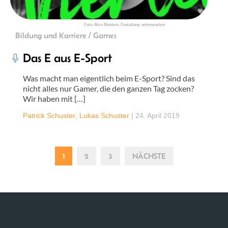
Foto: Alice Bleistein, Gestaltung: seitenwaelzer
Bildung und Karriere / Games
Das E aus E-Sport
Was macht man eigentlich beim E-Sport? Sind das
nicht alles nur Gamer, die den ganzen Tag zocken?
Wir haben mit […]
Patrick Schuster
,
Lukas Schuster
|
24. April 2019
1
2
3
NÄCHSTE