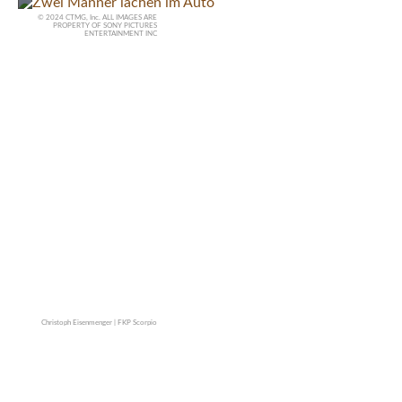
© 2024 CTMG, Inc. ALL IMAGES ARE
PROPERTY OF SONY PICTURES
ENTERTAINMENT INC
Filme 2024 – Perlen,
Zeitverschwendung und Co.
Christoph Eisenmenger | FKP Scorpio