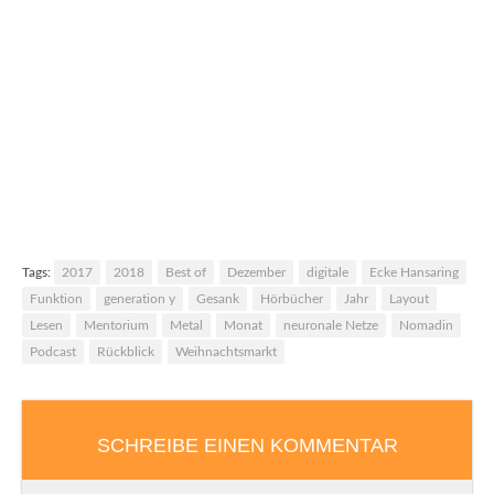
Nach zwei Jahren Zwangspause: Der
Festivalsommer 2022
Tags:
2017
2018
Best of
Dezember
digitale
Ecke Hansaring
Funktion
generation y
Gesank
Hörbücher
Jahr
Layout
Lesen
Mentorium
Metal
Monat
neuronale Netze
Nomadin
Podcast
Rückblick
Weihnachtsmarkt
SCHREIBE EINEN KOMMENTAR