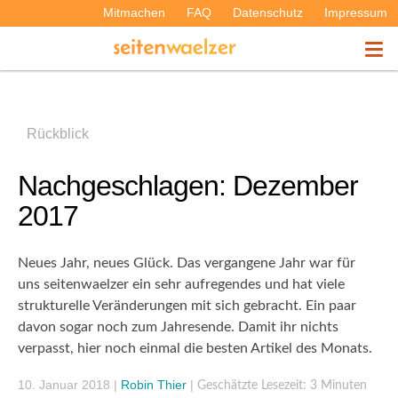
Mitmachen
FAQ
Datenschutz
Impressum
THEMEN
Rückblick
PODCASTS
Nachgeschlagen: Dezember
2017
ÜBER UNS
Neues Jahr, neues Glück. Das vergangene Jahr war für
uns seitenwaelzer ein sehr aufregendes und hat viele
strukturelle Veränderungen mit sich gebracht. Ein paar
davon sogar noch zum Jahresende. Damit ihr nichts
verpasst, hier noch einmal die besten Artikel des Monats.
10. Januar 2018
|
Robin Thier
|
Geschätzte Lesezeit: 3 Minuten