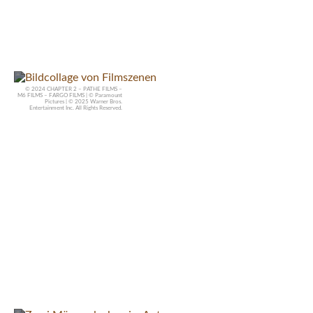
Filme 2025 – Part 2
© 2024 CHAPTER 2 – PATHE FILMS –
M6 FILMS – FARGO FILMS | © Paramount
Pictures | © 2025 Warner Bros.
Entertainment Inc. All Rights Reserved.
Filme 2025 – Part 1