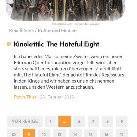
©The Hateful Eight | The Weinstein Company
Kino & Serie / Kultur und Medien
Kinokritik: The Hateful Eight
Ich habe jedes Mal so meine Zweifel, wenn ein neuer
Film von Quentin Tarantino vorgestellt wird, aber
stets schafft er es, mich zu überzeugen. Zurzeit läuft
mit „The Hateful Eight“ der achte Film des Regisseurs
in den Kinos und wir haben es uns nicht nehmen
lassen, uns den Western anzuschauen.
Robin Thier
|
26. Februar 2016
VORHERIGE
1
…
6
7
8
9
10
11
12
13
14
15
16
17