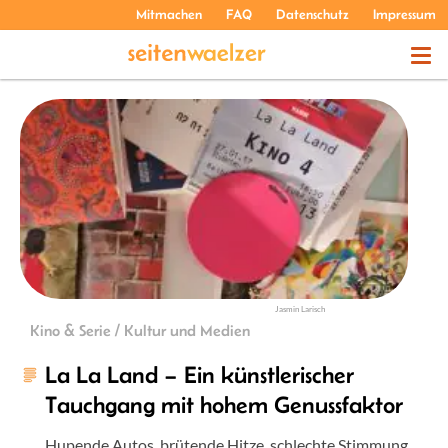
Mitmachen
FAQ
Datenschutz
Impressum
THEMEN
PODCASTS
ÜBER UNS
Jasmin Larisch
Kino & Serie / Kultur und Medien
La La Land – Ein künstlerischer
Tauchgang mit hohem Genussfaktor
Hupende Autos, brütende Hitze, schlechte Stimmung