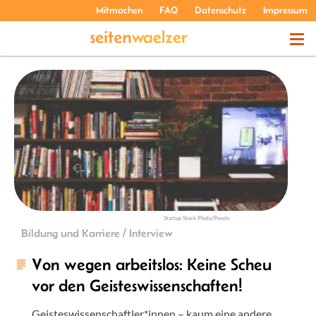
Mitmachen
FAQ
Datenschutz
Impressum
THEMEN
PODCASTS
ÜBER UNS
Startup Stock Photo/Pexels
Bildung und Karriere / Interview
Von wegen arbeitslos: Keine Scheu
vor den Geisteswissenschaften!
Geisteswissenschaftler*innen – kaum eine andere