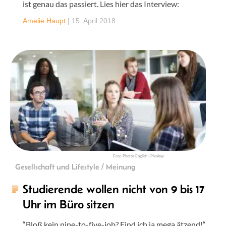
ist genau das passiert. Lies hier das Interview:
Amelie Haupt
|
15. April 2018
Free-Photos English | Pixabay
Gesellschaft und Lifestyle / Meinung
Studierende wollen nicht von 9 bis 17
Uhr im Büro sitzen
“Bloß kein nine-to-five-job? Find ich ja mega ätzend!“