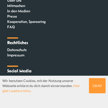
Über uns
Mitmachen
In den Medien
Presse
Kooperation, Sponsoring
FAQ
Rechtliches
Datenschutz
Impressum
Social Media
Instagram
Wir benutzen Cookies, mit der Nutzung unserer
Mastodon
Webseite erklärst du dich damit einverstanden.
Hier
OKAY
YouTube
gibt's weitere Infos.
Webdesign: Sebastian Stüber & Robin Thier | Designkonzept: Tanja Steinmeyer |
© seitenwaelzer seit 2018