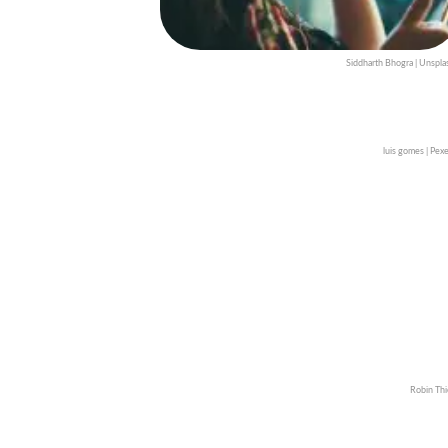
Siddharth Bhogra | Unspla
luis gomes | Pexe
Robin Thi