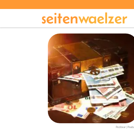
Pezibear | Pixab