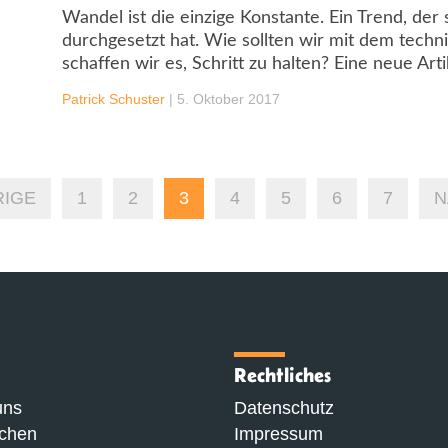
Wandel ist die einzige Konstante. Ein Trend, der
durchgesetzt hat. Wie sollten wir mit dem tech
schaffen wir es, Schritt zu halten? Eine neue Arti
Patrick Schuster
|
5. Oktober 2017
IGE
1
2
3
4
5
6
7
N
Rechtliches
uns
Datenschutz
chen
Impressum