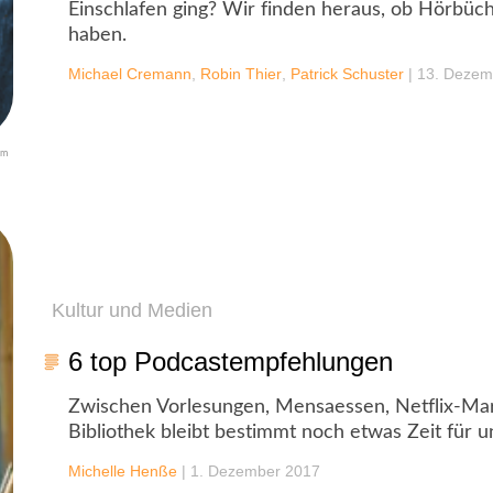
Einschlafen ging? Wir finden heraus, ob Hörbü
haben.
Michael Cremann
,
Robin Thier
,
Patrick Schuster
|
13. Dezem
om
Kultur und Medien
6 top Podcastempfehlungen
Zwischen Vorlesungen, Mensaessen, Netflix-Ma
Bibliothek bleibt bestimmt noch etwas Zeit für
Michelle Henße
|
1. Dezember 2017