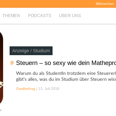
Mitmachen
THEMEN
PODCASTS
ÜBER UNS
Anzeige / Studium
Steuern – so sexy wie dein Mathepro
Warum du als StudentIn trotzdem eine Steuererk
gibt’s alles, was du im Studium über Steuern wiss
Gastbeitrag
|
13. Juli 2018
ay