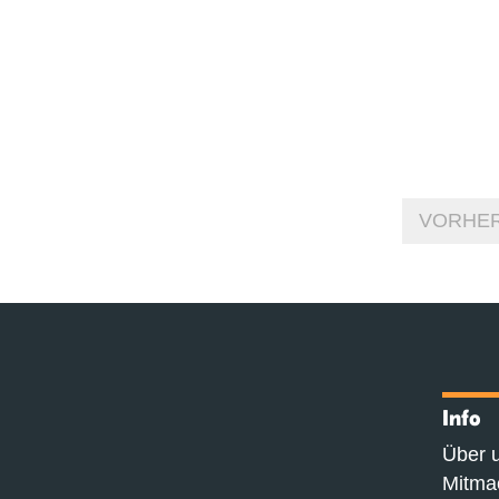
VORHER
Info
Über 
Mitma