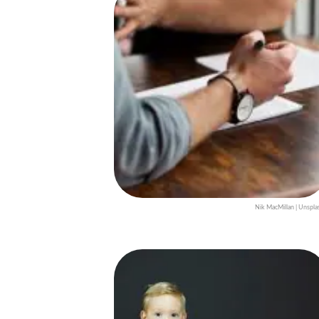
Nik MacMillan | Unspla