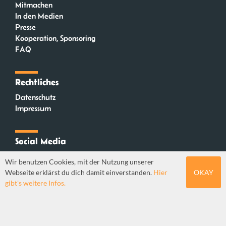
Mitmachen
In den Medien
Presse
Kooperation, Sponsoring
FAQ
Rechtliches
Datenschutz
Impressum
Social Media
Instagram
Wir benutzen Cookies, mit der Nutzung unserer
Mastodon
Webseite erklärst du dich damit einverstanden.
Hier
OKAY
YouTube
gibt's weitere Infos.
Webdesign: Sebastian Stüber & Robin Thier | Designkonzept: Tanja Steinmeyer |
© seitenwaelzer seit 2018