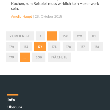
Kochen, zum Beispiel, muss wirklich kein Hexenwerk
sein.
Amelie Haupt
|
28. Oktober 2015
VORHERIGE
1
…
169
170
171
172
173
174
175
176
177
178
179
…
208
NÄCHSTE
Info
Über uns