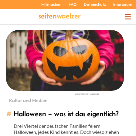
Mitmachen
FAQ
Datenschutz
Impressum
THEMEN
PODCASTS
ÜBER UNS
Julia Raasch | Unsplash
Kultur und Medien
Halloween – was ist das eigentlich?
Drei Viertel der deutschen Familien feiern
Halloween, jedes Kind kennt es. Doch wieso ziehen